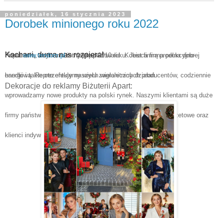
poniedziałek, 16 stycznia 2023
Dorobek minionego roku 2022
Kochani, duma nas rozpiera! 
Popatrzcie, czym możemy się
Firma
www.tendom.pl
istnieje od 2010 roku. Jest firmą produkcyjno-
pochwalić.
Kobieca firma pełna dobrej
energii i takie oto efekty naszych wieloletnich działań.
handlową. Reprezentujemy wielu zagranicznych producentów, codziennie
Dekoracje do reklamy Biżuterii Apart:
wprowadzamy nowe produkty na polski rynek. Naszymi klientami są duże
firmy państwowe i prywatne, urzędy centralne, jednostki budżetowe oraz
klienci
indywidualni.