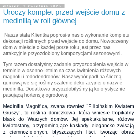
wtorek, 1 kwietnia 2025
Uroczy komplet przed wejście domu z
medinillą w roli głównej
Nasza stała Klientka poprosiła nas o wykonanie kompletu
dekoracji roślinnych przed wejście do domu. Nowoczesny
dom w mieście o każdej porze roku jest przez nas
atrakcyjnie przyozdobiony kompozycjami sezonowymi.
Tym razem dostałyśmy zadanie przyozdobienia wejścia w
terminie wiosenno-letnim na czas kwitnienia różowych
magnolii i rododendronów. Nasz wybór padł na śliczną,
gumową wersję rośliny szalenie dekoracyjnej o nazwie
medinilla. Dodatkowo przyozdobiłyśmy ją kolorystycznie
pasującą hortensją ogrodową.
Medinilla Magnifica, zwana również "Filipińskim Kwiatem
Gruszy", to roślina doniczkowa, która wniesie tropikalny
blask do Waszych domów. Jej spektakularne, różowe
kwiatostany, przypominające kaskady, elegancko zwisają
z ciemnozielonych, błyszczących liści, tworząc obraz