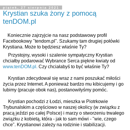
piątek, 27 sierpnia 2021
Krystian szuka żony z pomocą
tenDOM.pl
    Koniecznie zajrzyjcie na nasz podstawowy profil 
Facebookowy "tendom.pl". 
Szukamy tam drugiej połówki 
Krystiana. 
Może to będziesz właśnie Ty?
Przystojny, wysoki i szalenie sympatyczny Krystian 
chciałby podarować Wybrance Serca piękne kwiaty od 
www.tenDOM.pl.
 Czy chciałabyś to być właśnie Ty? 
Krystian zdecydował się wraz z nami poszukać miłości 
życia przez Internet. A ponieważ bardzo mu kibicujemy i go 
lubimy (pracuje obok nas), postanowiłyśmy pomóc. 
Krystian pochodzi z Łodzi, mieszka w Piotrkowie 
Trybunalskim a częściowo w naszej okolicy (w związku z 
pracą jeździ po całej Polsce) i marzy o stworzeniu trwałego 
związku z kobietą, która - jak to sam mówi - "wie, czego 
chce". Krystianowi zależy na rodzinie i stabilizacji.