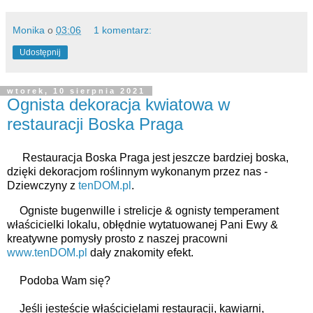
Monika
o
03:06
1 komentarz:
Udostępnij
wtorek, 10 sierpnia 2021
Ognista dekoracja kwiatowa w
restauracji Boska Praga
Restauracja Boska Praga jest jeszcze bardziej boska, 
dzięki dekoracjom roślinnym wykonanym przez nas - 
Dziewczyny z 
tenDOM.pl
.
Ogniste bugenwille i strelicje & ognisty temperament 
właścicielki lokalu, obłędnie wytatuowanej Pani Ewy & 
kreatywne pomysły prosto z naszej pracowni 
www.tenDOM.pl
 dały znakomity efekt.
Podoba Wam się?
Jeśli jesteście właścicielami restauracji, kawiarni, 