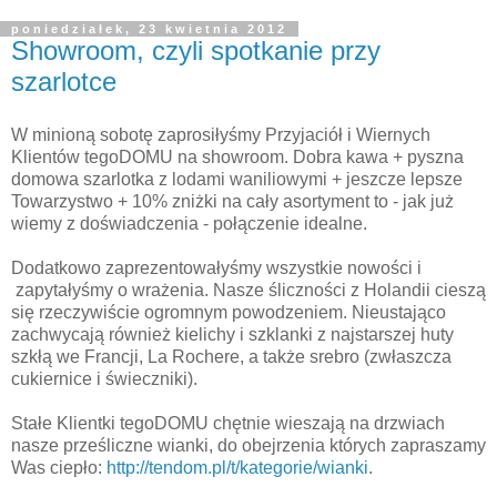
poniedziałek, 23 kwietnia 2012
Showroom, czyli spotkanie przy
szarlotce
W minioną sobotę zaprosiłyśmy Przyjaciół i Wiernych
Klientów tegoDOMU na showroom. Dobra kawa + pyszna
domowa szarlotka z lodami waniliowymi + jeszcze lepsze
Towarzystwo + 10% zniżki na cały asortyment to - jak już
wiemy z doświadczenia - połączenie idealne.
Dodatkowo zaprezentowałyśmy wszystkie nowości i
zapytałyśmy o wrażenia. Nasze śliczności z Holandii cieszą
się rzeczywiście ogromnym powodzeniem. Nieustająco
zachwycają również kielichy i szklanki z najstarszej huty
szkłą we Francji, La Rochere, a także srebro (zwłaszcza
cukiernice i świeczniki).
Stałe Klientki tegoDOMU chętnie wieszają na drzwiach
nasze prześliczne wianki, do obejrzenia których zapraszamy
Was ciepło:
http://tendom.pl/t/kategorie/wianki
.