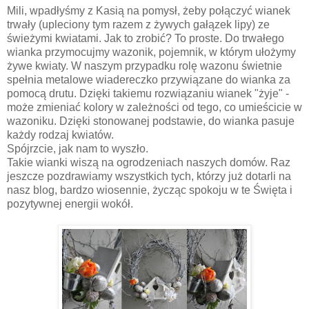
Mili, wpadłyśmy z Kasią na pomysł, żeby połączyć wianek
trwały (upleciony tym razem z żywych gałązek lipy) ze
świeżymi kwiatami. Jak to zrobić? To proste. Do trwałego
wianka przymocujmy wazonik, pojemnik, w którym ułożymy
żywe kwiaty. W naszym przypadku rolę wazonu świetnie
spełnia metalowe wiadereczko przywiązane do wianka za
pomocą drutu. Dzięki takiemu rozwiązaniu wianek "żyje" -
może zmieniać kolory w zależności od tego, co umieścicie w
wazoniku. Dzięki stonowanej podstawie, do wianka pasuje
każdy rodzaj kwiatów.
Spójrzcie, jak nam to wyszło.
Takie wianki wiszą na ogrodzeniach naszych domów. Raz
jeszcze pozdrawiamy wszystkich tych, którzy już dotarli na
nasz blog, bardzo wiosennie, życząc spokoju w te Święta i
pozytywnej energii wokół.