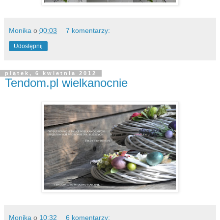
Monika
o
00:03
7 komentarzy:
Udostępnij
piątek, 6 kwietnia 2012
Tendom.pl wielkanocnie
Monika
o
10:32
6 komentarzy: