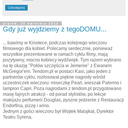
Udostępnij
piątek, 20 kwietnia 2012
Gdy już wyjdziemy z tegoDOMU...
... bawimy w Kinotece, podczas kolej
nego wieczoru
filmowego dla kobiet. Polecamy serdecznie, ponieważ
wszystkie prezentowane w ramach cyklu filmy, mają
pozytywny, mocno kobiecy wydźwięk. Tym razem wybrano
na tę okazję "Połów szczęścia w Jemenie" z
Ewanem
McGregor'em. Tendom.pl w postaci Kasi, jako jeden z
partnerów cyklu, rozlosował piękne nagrody wśród
uczestniczek wieczoru: miseczkę Pearl, wieszak Palermo i
lampion Capri. Poza nagrodami z tendom.pl przygotowano
masę fajnych atrakcji - od porad stylistów, po lekcje
makijażu perfumerii Douglas, pyszne jedzenie z Restauracji
Endorfina, pizzę i wino.
Jednym z gości wieczoru był Wojtek Malajkat, Dyrektor
Teatru Syrena.