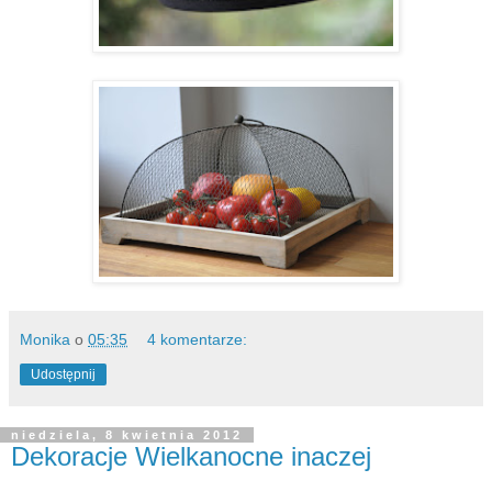
Monika
o
05:35
4 komentarze:
Udostępnij
niedziela, 8 kwietnia 2012
Dekoracje Wielkanocne inaczej