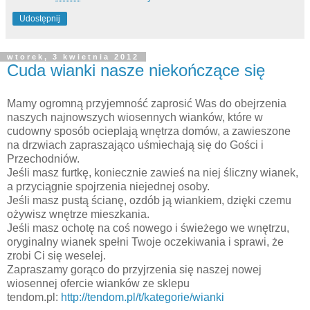
Udostępnij
wtorek, 3 kwietnia 2012
Cuda wianki nasze niekończące się
Mamy ogromną przyjemność zaprosić Was do obejrzenia
naszych najnowszych wiosennych wianków, które w
cudowny sposób ocieplają wnętrza domów, a zawieszone
na drzwiach zapraszająco uśmiechają się do Gości i
Przechodniów.
Jeśli masz furtkę, koniecznie zawieś na niej śliczny wianek,
a przyciągnie spojrzenia niejednej osoby.
Jeśli masz pustą ścianę, ozdób ją wiankiem, dzięki czemu
ożywisz wnętrze mieszkania.
Jeśli masz ochotę na coś nowego i świeżego we wnętrzu,
oryginalny wianek spełni Twoje oczekiwania i sprawi, że
zrobi Ci się weselej.
Zapraszamy gorąco do przyjrzenia się naszej nowej
wiosennej ofercie wianków ze sklepu
tendom.pl:
http://tendom.pl/t/kategorie/wianki