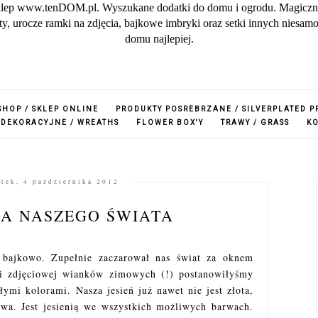
lep www.tenDOM.pl. Wyszukane dodatki do domu i ogrodu. Magiczne w
zuty, urocze ramki na zdjęcia, bajkowe imbryki oraz setki innych nies
domu najlepiej.
SHOP / SKLEP ONLINE
PRODUKTY POSREBRZANE / SILVERPLATED 
 DEKORACYJNE / WREATHS
FLOWER BOX'Y
TRAWY / GRASS
K
tek, 4 października 2012
A NASZEGO ŚWIATA
 bajkowo. Zupełnie zaczarował nas świat za oknem
ji zdjęciowej wianków zimowych (!) postanowiłyśmy
łymi kolorami. Nasza jesień już nawet nie jest złota,
owa. Jest jesienią we wszystkich możliwych barwach.