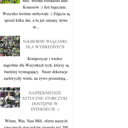
Mili, wiosna rozsadziła nasz
Komorów :) Jest bajecznie.
Wszystko kwitnie niebywale :) Zdjęcia są
sprzed kilku dni, a tu już zmiany, które
ni...
NAGROBNE WIĄZANKI
DLA WYBREDNYCH
Kompozycje i wieńce
nagrobne dla Wszystkich tych, którzy są
bardziej wymagający. Nasze dekoracje
zachwyciły wielu, na żywo prezentują...
NAJPIĘKNIEJSZE
SZTUCZNE STORCZYKI
DOSTĘPNE W
INTERNECIE :)
Witam, Was, Nasi Mili, oferta naszych
sztucznych storczyków sięgnęła już 200