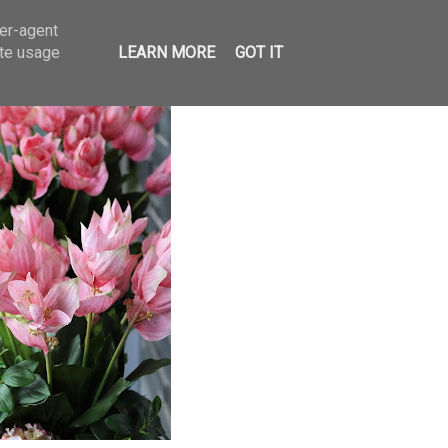
ser-agent
ate usage
LEARN MORE
GOT IT