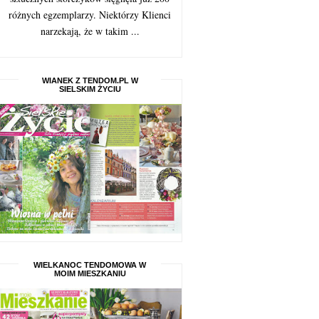
różnych egzemplarzy. Niektórzy Klienci
narzekają, że w takim ...
WIANEK Z TENDOM.PL W
SIELSKIM ŻYCIU
WIELKANOC TENDOMOWA W
MOIM MIESZKANIU