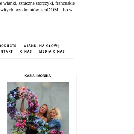
ianki, sztuczne storczyki, francuskie
amowitych przedmiotów. tenDOM ...bo w
PRODUCTS
WIANKI NA GŁOWĘ
ONTAKT
O NAS
MEDIA O NAS
KASIA I MONIKA