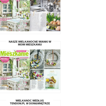
NASZE WIELKANOCNE WIANKI W
MOIM MIESZKANIU
WIELKANOC WEDŁUG
TENDOM.PL W DOM&WNĘTRZE