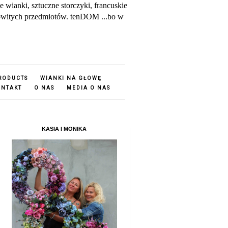
ianki, sztuczne storczyki, francuskie
amowitych przedmiotów. tenDOM ...bo w
PRODUCTS
WIANKI NA GŁOWĘ
ONTAKT
O NAS
MEDIA O NAS
KASIA I MONIKA