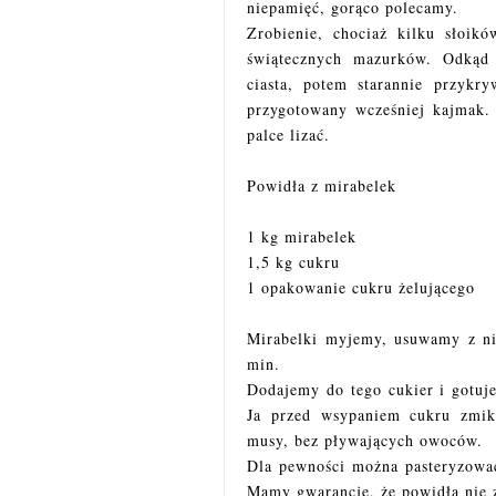
niepamięć, gorąco polecamy.
Zrobienie, chociaż kilku słoi
świątecznych mazurków. Odkąd
ciasta, potem starannie przykr
przygotowany wcześniej kajmak. 
palce lizać.
Powidła z mirabelek
1 kg mirabelek
1,5 kg cukru
1 opakowanie cukru żelującego
Mirabelki myjemy, usuwamy z ni
min.
Dodajemy do tego cukier i gotu
Ja przed wsypaniem cukru zmik
musy, bez pływających owoców.
Dla pewności można pasteryzować
Mamy gwarancje, że powidła nie z