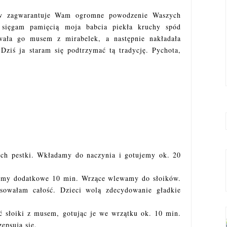
ków zagwarantuje Wam ogromne powodzenie Waszych
 sięgam pamięcią moja babcia piekła kruchy spód
ywała go musem z mirabelek, a następnie nakładała
Dziś ja staram się podtrzymać tą tradycję. Pychota,
ch pestki. Wkładamy do naczynia i gotujemy ok. 20
jemy dodatkowe 10 min. Wrzące wlewamy do słoików.
sowałam całość. Dzieci wolą zdecydowanie gładkie
 słoiki z musem, gotując je we wrzątku ok. 10 min.
epsują się.