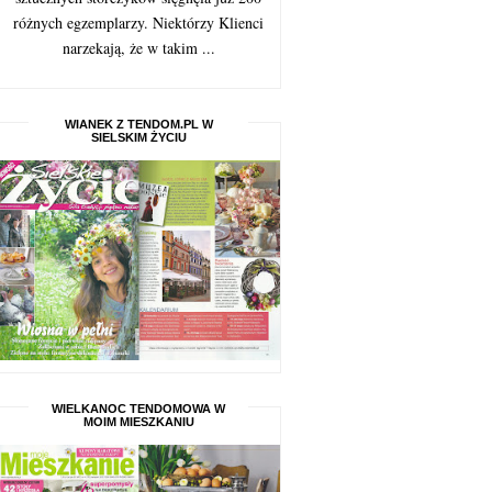
różnych egzemplarzy. Niektórzy Klienci
narzekają, że w takim ...
WIANEK Z TENDOM.PL W
SIELSKIM ŻYCIU
WIELKANOC TENDOMOWA W
MOIM MIESZKANIU