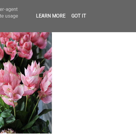
ser-agent
ate usage
LEARN MORE
GOT IT