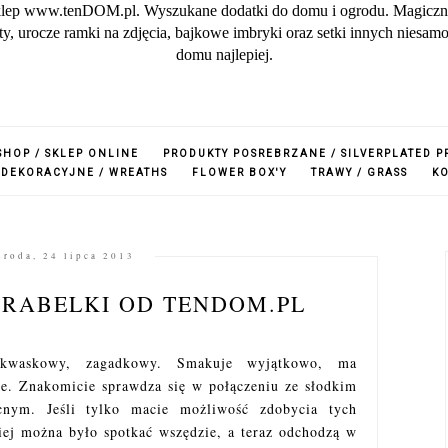
lep www.tenDOM.pl. Wyszukane dodatki do domu i ogrodu. Magiczne w
zuty, urocze ramki na zdjęcia, bajkowe imbryki oraz setki innych nies
domu najlepiej.
SHOP / SKLEP ONLINE
PRODUKTY POSREBRZANE / SILVERPLATED 
 DEKORACYJNE / WREATHS
FLOWER BOX'Y
TRAWY / GRASS
K
środa, 24 lipca 2013
IRABELKI OD TENDOM.PL
kwaskowy, zagadkowy. Smakuje wyjątkowo, ma
ie. Znakomicie sprawdza się w połączeniu ze słodkim
cnym. Jeśli tylko macie możliwość zdobycia tych
ej można było spotkać wszędzie, a teraz odchodzą w