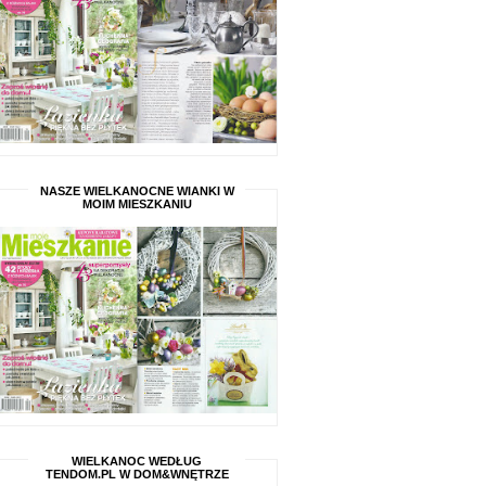
NASZE WIELKANOCNE WIANKI W
MOIM MIESZKANIU
WIELKANOC WEDŁUG
TENDOM.PL W DOM&WNĘTRZE