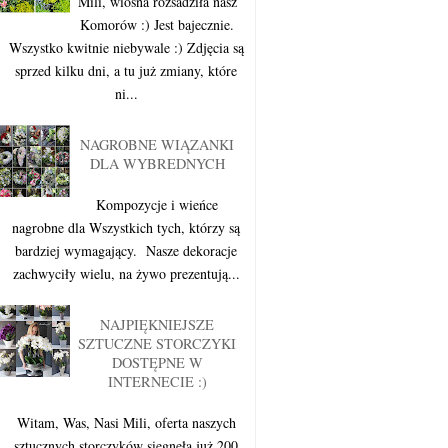
Mili, wiosna rozsadziła nasz
Komorów :) Jest bajecznie.
Wszystko kwitnie niebywale :) Zdjęcia są
sprzed kilku dni, a tu już zmiany, które
ni...
NAGROBNE WIĄZANKI
DLA WYBREDNYCH
Kompozycje i wieńce
nagrobne dla Wszystkich tych, którzy są
bardziej wymagający. Nasze dekoracje
zachwyciły wielu, na żywo prezentują...
NAJPIĘKNIEJSZE
SZTUCZNE STORCZYKI
DOSTĘPNE W
INTERNECIE :)
Witam, Was, Nasi Mili, oferta naszych
sztucznych storczyków sięgnęła już 200