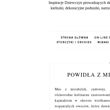
Inspiracje Dziewczyn prowadzących sk
kieliszki, dekoracyjne poduszki, nar
STRONA GŁÓWNA
ON-LINE 
STORCZYKI / ORCHIDS
WIANKI
POWIDŁA Z M
Mus z mirabelek, cudowny, 
różnorodne kulinarne zastosowan
kajmakiem w okresie wielkano
wspaniałych owoców, które dawni