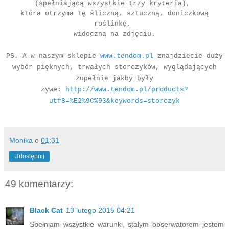
(spełniającą wszystkie trzy kryteria),
która otrzyma tę śliczną, sztuczną, doniczkową
roślinkę,
widoczną na zdjęciu.
PS. A w naszym sklepie
www.tendom.pl
znajdziecie duży
wybór pięknych, trwałych storczyków, wyglądających
zupełnie jakby były
żywe:
http://www.tendom.pl/products?
utf8=%E2%9C%93&keywords=storczyk
Monika
o
01:31
Udostępnij
49 komentarzy:
Black Cat
13 lutego 2015 04:21
Spełniam wszystkie warunki, stałym obserwatorem jestem