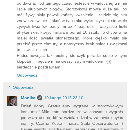
od dawna, i od tamtego czasu jesteście w widocznej u mnie
liście ulubionych blogów. Storczykowi mówię duże tak, bo
mój żywy biały powoli kończy kwitnienie i zejdzie się nim
znowu zakwitnie. Jakoś w tym roku wykruszyło mi się wiele
żywych kwiatów, padły mi aż 4 paprocie i wszystkie fiołki
afrykańskie, których miałam ponad 10 sztuk. To chyba wina
małej ilości światła słonecznego, które ciężko miało się
przebić przez chmury, a notoryczny brak śniegu zwiększał
to zjawisko...ech..
Podsumowując taki piękny storczyk poradzi sobie z tymi
kłopotami i będzie mnie cieszył swym widokiem :-)))
serdecznie pozdrawiam
Odpowiedz
Odpowiedzi
Monika
19 lutego 2015 23:10
Dzień dobry! Gratulujemy wygranej w storczykowym
konkursie! Miło nam bardzo, że w losowaniu wygrała
pierwsza osoba, która wzięła udział w zabawie i byłaś
nią Ty, Czarna Kotko - nasza Stała Obserwatorka :)
Fajnie wyszło. Pozdrawiamy serdecznie, Dziewczyny z