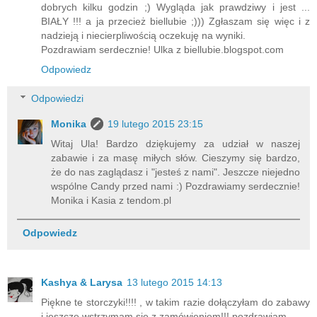
dobrych kilku godzin ;) Wygląda jak prawdziwy i jest ...
BIAŁY !!! a ja przecież biellubie ;))) Zgłaszam się więc i z
nadzieją i niecierpliwością oczekuję na wyniki.
Pozdrawiam serdecznie! Ulka z biellubie.blogspot.com
Odpowiedz
Odpowiedzi
Monika
19 lutego 2015 23:15
Witaj Ula! Bardzo dziękujemy za udział w naszej
zabawie i za masę miłych słów. Cieszymy się bardzo,
że do nas zaglądasz i "jesteś z nami". Jeszcze niejedno
wspólne Candy przed nami :) Pozdrawiamy serdecznie!
Monika i Kasia z tendom.pl
Odpowiedz
Kashya & Larysa
13 lutego 2015 14:13
Piękne te storczyki!!!! , w takim razie dołączyłam do zabawy
i jeszcze wstrzymam się z zamówieniem!!! pozdrawiam