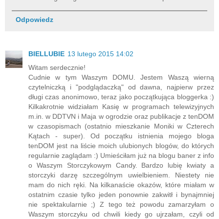
Odpowiedz
BIELLUBIE
13 lutego 2015 14:02
Witam serdecznie!
Cudnie w tym Waszym DOMU. Jestem Waszą wierną
czytelniczką i "podglądaczką" od dawna, najpierw przez
długi czas anonimowo, teraz jako początkująca bloggerka :)
Kilkakrotnie widziałam Kasię w programach telewizyjnych
m.in. w DDTVN i Maja w ogrodzie oraz publikacje z tenDOM
w czasopismach (ostatnio mieszkanie Moniki w Czterech
Kątach - super). Od początku istnienia mojego bloga
tenDOM jest na liście moich ulubionych blogów, do których
regularnie zaglądam :) Umieściłam już na blogu baner z info
o Waszym Storczykowym Candy. Bardzo lubię kwiaty a
storczyki darzę szczególnym uwielbieniem. Niestety nie
mam do nich ręki. Na kilkanaście okazów, które miałam w
ostatnim czasie tylko jeden ponownie zakwitł i bynajmniej
nie spektakularnie ;) Z tego też powodu zamarzyłam o
Waszym storczyku od chwili kiedy go ujrzałam, czyli od