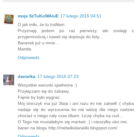
moje SzTuKoWAniE
17 lutego 2015 04:51
O jak miło, że tu trafiłam.
Przyznaję jestem po raz pierwszy, ale zostaję z
przyjemnością i nawet się dopisuje do listy...
Banerek już u mnie....
Martita
Odpowiedz
danielka
17 lutego 2015 07:23
Wszystkie warunki spełnione :)
Przyłączam się do zabawy.
Fajnie by było wygrać.
Mój storczyk ma już 3lata i ani razu mi nie zakwitł :( chyba
nadaje się do wyrzucenia bo nie widzę dla niego nadziei
chociaż o niego cały czas dbam. Liczę chyba na cud...
O Tego nie musiałabym się martwic ;) i cieszyłby oko me.
baner na blogu http://mebelkidanielki.blogspot.com/
Odpowiedz