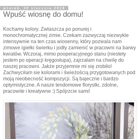
wtorek, 30 stycznia 2018
Wpuść wiosnę do domu!
Kochamy kolory. Zwłaszcza po ponurej i
monochromatycznej zimie. Czekam zazwyczaj niezwykle
intensywnie na ten czas wiosenny, który pozwala nam
zimowe igiełki świerku i jodły zamienić w pracowni na barwy
kwiatów. Wczoraj, mimo pooperacyjnego stanu (niestety
jestem po operacji kręgosłupa), zajrzałam na chwilę do
naszej pracowni. Jakże przyjemnie mi się zrobiło!
Zachwyciłam sie kolorami i świeżością przygotowanych pod
moją nieobecność kompozycji. Są bajeczne i bardzo
optymistyczne. A nasze tendomowe florystki, zdolne,
pracowite i kreatywne :) Spójrzcie sami!