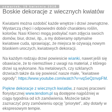
czwartek, 19 kwietnia 2018
Boskie dekoracje z wiecznych kwiatów
Kwiatami można ozdobić każde wnętrze i drzwi zewnątrzne.
Wystarczą chęci i odpowiedni dobór charakteru roślin,
kolorów. Nasi Klienci mogą podsyłać nam zdjęcia swoich
domów, biur, drzwi, itp., a my dobieramy optymalne
kwiatowe cuda, sprawiając, że miejsca te ożywają nowym
blaskiem uroczych, kwiatowych dekoracji.
Na każdym rodzaju drzwi powiesicie
wianki
, nawet jeśli się
obawiacie, że to niemożliwe z uwagi na materiał, z którego
drzwi są wykonane. Na metalowych, czy szklanych
drzwiach także da się powiesić nasze małe, "kwiatowe
ogrody":
https://www.youtube.com/watch?v=vqSeQznvpFM.
Piękne dekoracje z wiecznych kwiatów
, z naszej pracowni
florystycznej
www.tendom.pl
są dostępne najpóźniej w
ciągu tygodnia od ich zamówienia. Możecie także
zaznaczyć przy zamówieniu opcję "priorytet", aby dotarły w
ekspresowym tempie.