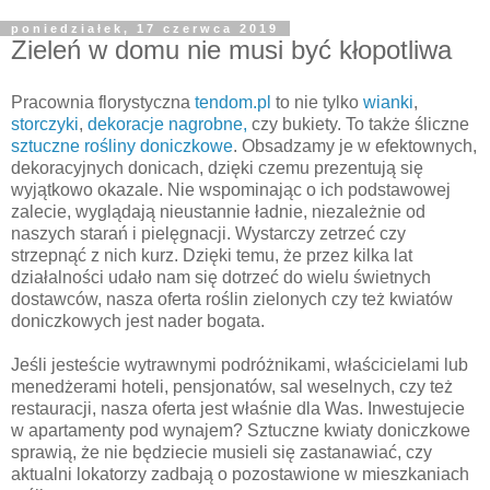
poniedziałek, 17 czerwca 2019
Zieleń w domu nie musi być kłopotliwa
Pracownia florystyczna
tendom.pl
to nie tylko
wianki
,
storczyki
,
dekoracje nagrobne,
czy bukiety. To także śliczne
sztuczne rośliny doniczkowe
. Obsadzamy je w efektownych,
dekoracyjnych donicach, dzięki czemu prezentują się
wyjątkowo okazale. Nie wspominając o ich podstawowej
zalecie, wyglądają nieustannie ładnie, niezależnie od
naszych starań i pielęgnacji. Wystarczy zetrzeć czy
strzepnąć z nich kurz. Dzięki temu, że przez kilka lat
działalności udało nam się dotrzeć do wielu świetnych
dostawców, nasza oferta roślin zielonych czy też kwiatów
doniczkowych jest nader bogata.
Jeśli jesteście wytrawnymi podróżnikami, właścicielami lub
menedżerami hoteli, pensjonatów, sal weselnych, czy też
restauracji, nasza oferta jest właśnie dla Was. Inwestujecie
w apartamenty pod wynajem? Sztuczne kwiaty doniczkowe
sprawią, że nie będziecie musieli się zastanawiać, czy
aktualni lokatorzy zadbają o pozostawione w mieszkaniach