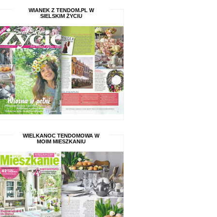
WIANEK Z TENDOM.PL W
SIELSKIM ŻYCIU
WIELKANOC TENDOMOWA W
MOIM MIESZKANIU