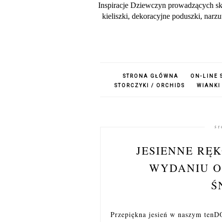
Inspiracje Dziewczyn prowadzących sk
kieliszki, dekoracyjne poduszki, nar
STRONA GŁÓWNA
ON-LINE 
STORCZYKI / ORCHIDS
WIANKI
śr
JESIENNE RĘ
WYDANIU O
Ś
Przepiękna jesień w naszym te