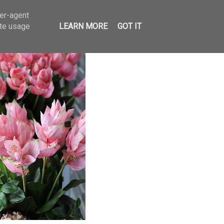
ser-agent
ate usage
LEARN MORE
GOT IT