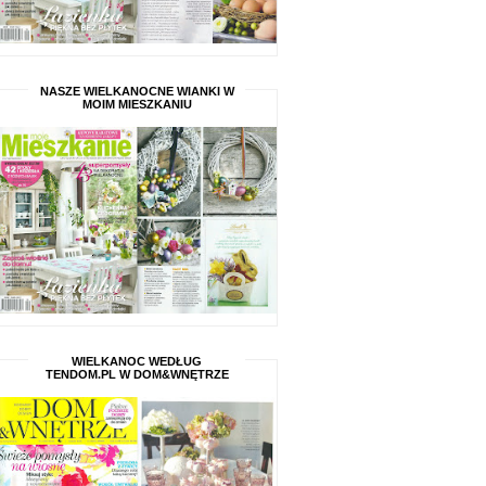
NASZE WIELKANOCNE WIANKI W
MOIM MIESZKANIU
WIELKANOC WEDŁUG
TENDOM.PL W DOM&WNĘTRZE