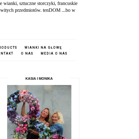
ianki, sztuczne storczyki, francuskie
amowitych przedmiotów. tenDOM ...bo w
PRODUCTS
WIANKI NA GŁOWĘ
ONTAKT
O NAS
MEDIA O NAS
KASIA I MONIKA