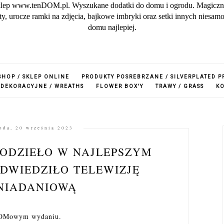
lep www.tenDOM.pl. Wyszukane dodatki do domu i ogrodu. Magiczne w
zuty, urocze ramki na zdjęcia, bajkowe imbryki oraz setki innych nies
domu najlepiej.
SHOP / SKLEP ONLINE
PRODUKTY POSREBRZANE / SILVERPLATED 
 DEKORACYJNE / WREATHS
FLOWER BOX'Y
TRAWY / GRASS
K
oda, 20 września 2023
KODZIEŁO W NAJLEPSZYM
DWIEDZIŁO TELEWIZJĘ
NIADANIOWĄ
nDOMowym wydaniu.