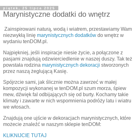
piątek, 25 lipca 2025
Marynistyczne dodatki do wnętrz
Zainspirowani naturą, wodą i wiatrem, przestawiamy Wam
niezwykłą linię
marynistycznych dodatków
do wnętrz w
wydaniu tenDOM.pl.
Najpiękniej, jeśli inspiracje niesie życie, a połączone z
pasjami znajdują odzwierciedlenie w naszej duszy. Tak też
powstała rodzina
marynistycznych dekoracji
stworzonych
przez naszą żeglującą Kasię.
Spójrzcie sami, jak ślicznie można zawrzeć w małej
kompozycji wykonanej w tenDOM.pl szum morza, śpiew
mew, dźwięk fal odbijających się od burty. Kochamy takie
klimaty i zawarte w nich wspomnienia podróży latu i wiatru
we włosach.
Znajdują one ujście w dekoracjach marynistycznych, które
możecie znaleźć w naszym sklepie tenDOM:
KLIKNIJCIE TUTAJ