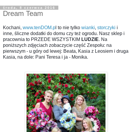
środa, 8 czerwca 2016
Dream Team
Kochani,
www.tenDOM.p
l to nie tylko
wianki
,
storczyki
i
inne, śliczne dodatki do domu czy też ogrodu. Nasz sklep i
pracownia to PRZEDE WSZYSTKIM
LUDZIE
. Na
poniższych zdjęciach zobaczycie część Zespołu: na
pierwszym - u góry od lewej: Beata, Kasia z Leosiem i druga
Kasia, na dole: Pani Teresa i ja - Monika.