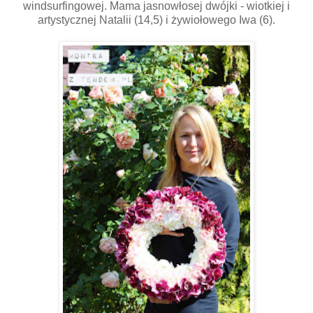
windsurfingowej. Mama jasnowłosej dwójki - wiotkiej i
artystycznej Natalii (14,5) i żywiołowego Iwa (6).