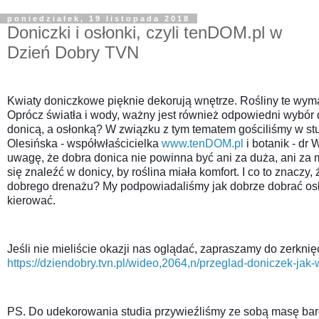
poniedziałek, 19 listopada 2018
Doniczki i osłonki, czyli tenDOM.pl w
Dzień Dobry TVN
Kwiaty doniczkowe pięknie dekorują wnętrze. Rośliny te wyma
Oprócz światła i wody, ważny jest również odpowiedni wybór d
donicą, a osłonką? W związku z tym tematem gościliśmy w st
Olesińska - współwłaścicielka 
www.tenDOM.pl
 i botanik - dr
uwagę, że dobra donica nie powinna być ani za duża, ani za m
się znaleźć w donicy, by roślina miała komfort. I co to znaczy
dobrego drenażu? My podpowiadaliśmy jak dobrze dobrać osło
kierować.
https://dziendobry.tvn.pl/wideo,2064,n/przeglad-doniczek-ja
PS. Do udekorowania studia przywieźliśmy ze sobą masę bard