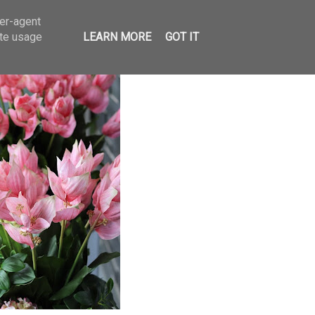
ser-agent
ate usage
LEARN MORE
GOT IT