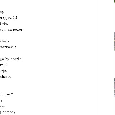
hę,
rzyjaciół!
liwie.
łym na pozór.
ebie -
ludzkości!
go by doszło,
ować.
ezje,
echano,
nieczne?
ej
cia.
ej pomocy.