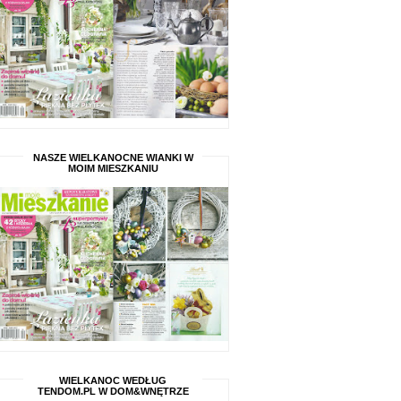
NASZE WIELKANOCNE WIANKI W
MOIM MIESZKANIU
WIELKANOC WEDŁUG
TENDOM.PL W DOM&WNĘTRZE