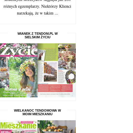
różnych egzemplarzy. Niektórzy Klienci
narzekają, że w takim ...
WIANEK Z TENDOM.PL W
SIELSKIM ŻYCIU
WIELKANOC TENDOMOWA W
MOIM MIESZKANIU