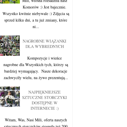
Mili, wiosna rozsadziła nasz
Komorów :) Jest bajecznie.
Wszystko kwitnie niebywale :) Zdjęcia są
sprzed kilku dni, a tu już zmiany, które
ni...
NAGROBNE WIĄZANKI
DLA WYBREDNYCH
Kompozycje i wieńce
nagrobne dla Wszystkich tych, którzy są
bardziej wymagający. Nasze dekoracje
zachwyciły wielu, na żywo prezentują...
NAJPIĘKNIEJSZE
SZTUCZNE STORCZYKI
DOSTĘPNE W
INTERNECIE :)
Witam, Was, Nasi Mili, oferta naszych
sztucznych storczyków sięgnęła już 200