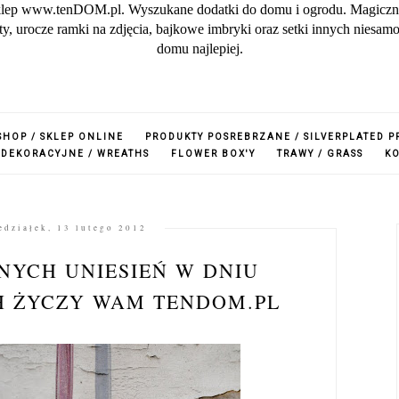
lep www.tenDOM.pl. Wyszukane dodatki do domu i ogrodu. Magiczne w
zuty, urocze ramki na zdjęcia, bajkowe imbryki oraz setki innych nies
domu najlepiej.
SHOP / SKLEP ONLINE
PRODUKTY POSREBRZANE / SILVERPLATED 
 DEKORACYJNE / WREATHS
FLOWER BOX'Y
TRAWY / GRASS
K
edziałek, 13 lutego 2012
YCH UNIESIEŃ W DNIU
 ŻYCZY WAM TENDOM.PL