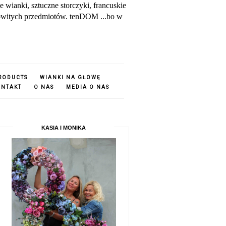
ianki, sztuczne storczyki, francuskie
amowitych przedmiotów. tenDOM ...bo w
PRODUCTS
WIANKI NA GŁOWĘ
ONTAKT
O NAS
MEDIA O NAS
KASIA I MONIKA