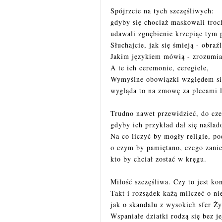
Spójrzcie na tych szczęśliwych:
gdyby się chociaż maskowali troc
udawali zgnębienie krzepiąc tym p
Słuchajcie, jak się śmieją - obraź
Jakim językiem mówią - zrozumia
A te ich ceremonie, ceregiele,
Wymyślne obowiązki względem si
wygląda to na zmowę za plecami 
Trudno nawet przewidzieć, do cze
gdyby ich przykład dał się naślad
Na co liczyć by mogły religie, po
o czym by pamiętano, czego zani
kto by chciał zostać w kręgu.
Miłość szczęśliwa. Czy to jest ko
Takt i rozsądek każą milczeć o ni
jak o skandalu z wysokich sfer Ży
Wspaniałe dziatki rodzą się bez j