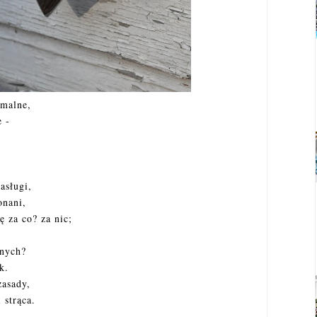
rmalne,
e -
asługi,
onani,
ę za co? za nic;
nnych?
k.
zasady,
 strąca.