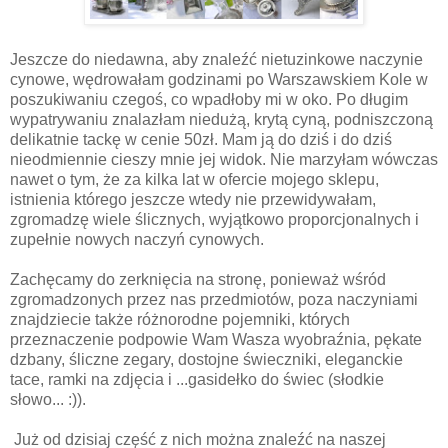
Jeszcze do niedawna, aby znaleźć nietuzinkowe naczynie
cynowe, wędrowałam godzinami po Warszawskiem Kole w
poszukiwaniu czegoś, co wpadłoby mi w oko. Po długim
wypatrywaniu znalazłam niedużą, krytą cyną, podniszczoną
delikatnie tackę w cenie 50zł. Mam ją do dziś i do dziś
nieodmiennie cieszy mnie jej widok. Nie marzyłam wówczas
nawet o tym, że za kilka lat w ofercie mojego sklepu,
istnienia którego jeszcze wtedy nie przewidywałam,
zgromadzę wiele ślicznych, wyjątkowo proporcjonalnych i
zupełnie nowych naczyń cynowych.
Zachęcamy do zerknięcia na stronę, ponieważ wśród
zgromadzonych przez nas przedmiotów, poza naczyniami
znajdziecie także różnorodne pojemniki, których
przeznaczenie podpowie Wam Wasza wyobraźnia, pękate
dzbany, śliczne zegary, dostojne świeczniki, eleganckie
tace, ramki na zdjęcia i ...gasidełko do świec (słodkie
słowo... :)).
Już od dzisiaj część z nich można znaleźć na naszej