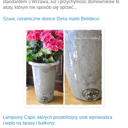
standardem :) Wrzawa, luz i przychylność domowników to
atuty, którym nie sposób się oprzeć...
Szare, ceramiczne donice Delia marki Belldeco:
Lampiony Capri, których prostolinijny urok wprowadza
ciepło na tarasy i balkony: