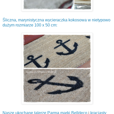
Śliczna, marynistyczna wycieraczka kokosowa w nietypowo
dużym rozmiarze 100 x 50 cm:
Nasze ukochane talerze Parma marki Belldeco
i
kraciasty