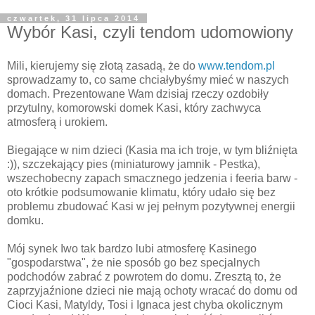
czwartek, 31 lipca 2014
Wybór Kasi, czyli tendom udomowiony
Mili, kierujemy się złotą zasadą, że do
www.tendom.pl
sprowadzamy to, co same chciałybyśmy mieć w naszych
domach. Prezentowane Wam dzisiaj rzeczy ozdobiły
przytulny, komorowski domek Kasi, który zachwyca
atmosferą i urokiem.
Biegające w nim dzieci (Kasia ma ich troje, w tym bliźnięta
:)), szczekający pies (miniaturowy jamnik - Pestka),
wszechobecny zapach smacznego jedzenia i feeria barw -
oto krótkie podsumowanie klimatu, który udało się bez
problemu zbudować Kasi w jej pełnym pozytywnej energii
domku.
Mój synek Iwo tak bardzo lubi atmosferę Kasinego
"gospodarstwa", że nie sposób go bez specjalnych
podchodów zabrać z powrotem do domu. Zresztą to, że
zaprzyjaźnione dzieci nie mają ochoty wracać do domu od
Cioci Kasi, Matyldy, Tosi i Ignaca jest chyba okolicznym