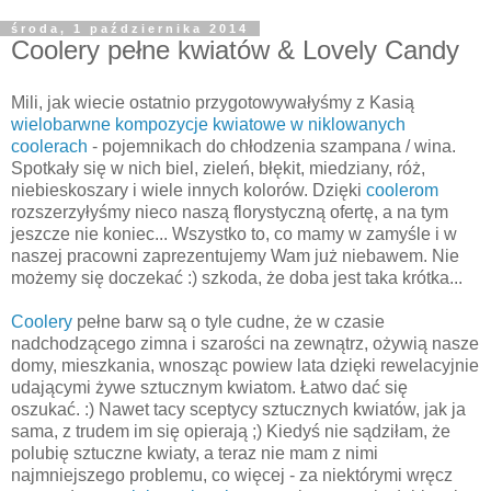
środa, 1 października 2014
Coolery pełne kwiatów & Lovely Candy
Mili, jak wiecie ostatnio przygotowywałyśmy z Kasią
wielobarwne kompozycje kwiatowe w niklowanych
coolerach
- pojemnikach do chłodzenia szampana / wina.
Spotkały się w nich biel, zieleń, błękit, miedziany, róż,
niebieskoszary i wiele innych kolorów. Dzięki
coolerom
rozszerzyłyśmy nieco naszą florystyczną ofertę, a na tym
jeszcze nie koniec... Wszystko to, co mamy w zamyśle i w
naszej pracowni zaprezentujemy Wam już niebawem. Nie
możemy się doczekać :) szkoda, że doba jest taka krótka...
Coolery
pełne barw są o tyle cudne, że w czasie
nadchodzącego zimna i szarości na zewnątrz, ożywią nasze
domy, mieszkania, wnosząc powiew lata dzięki rewelacyjnie
udającymi żywe sztucznym kwiatom. Łatwo dać się
oszukać. :) Nawet tacy sceptycy sztucznych kwiatów, jak ja
sama, z trudem im się opierają ;) Kiedyś nie sądziłam, że
polubię sztuczne kwiaty, a teraz nie mam z nimi
najmniejszego problemu, co więcej - za niektórymi wręcz