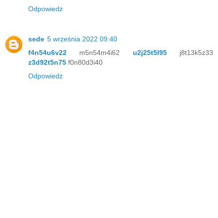
Odpowiedz
sede
5 września 2022 09:40
f4n54u6v22
m5n54m4i62
u2j25t5l95
j8t13k5z33
z3d92t5n75
f0n80d3i40
Odpowiedz