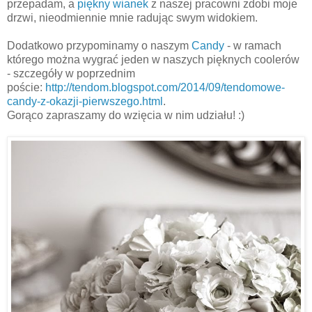
przepadam, a
piękny wianek
z naszej pracowni zdobi moje
drzwi, nieodmiennie mnie radując swym widokiem.
Dodatkowo przypominamy o naszym
Candy
- w ramach
którego można wygrać jeden w naszych pięknych coolerów
- szczegóły w poprzednim
poście:
http://tendom.blogspot.com/2014/09/tendomowe-
candy-z-okazji-pierwszego.html
.
Gorąco zapraszamy do wzięcia w nim udziału! :)