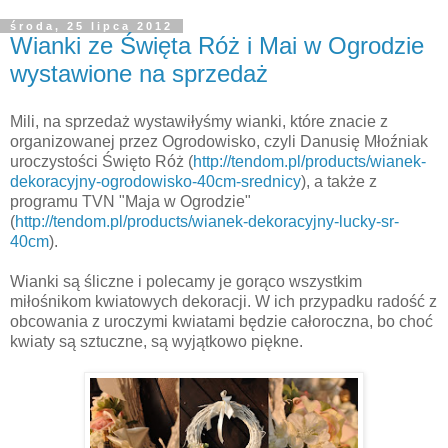
środa, 25 lipca 2012
Wianki ze Święta Róż i Mai w Ogrodzie
wystawione na sprzedaż
Mili, na
sprzedaż wystawiłyśmy wianki, które znacie z
organizowanej przez Ogrodowisko, czyli Danusię Młoźniak
uroczystości Święto Róż (
http://tendom.pl/products/wianek-
dekoracyjny-ogrodowisko-40cm-srednicy
)
, a także z
programu TVN "Maja w Ogrodzie"
(
http://tendom.pl/products/wianek-dekoracyjny-lucky-sr-
40cm
)
.
Wianki są śliczne i polecamy je gorąco wszystkim
miłośnikom kwiatowych dekoracji. W ich przypadku radość z
obcowania z uroczymi kwiatami będzie całoroczna, bo choć
kwiaty są sztuczne, są wyjątkowo piękne.