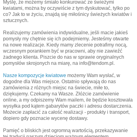
Myślę, że możemy śmiało konkurować ze świeżymi
kwiatami, można by oczywiście z tym dyskutować, tylko po
co? Jak to w życiu, znajdą się miłośnicy świeżych kwiatów i
sztucznych.
Realizujemy zamówienia indywidualne, jeśli macie jakieś
pomysły my chętnie się ich podejmiemy. Jesteśmy otwarte
na nowe realizacje. Kiedy mamy zlecenie potrafimy nocą,
wczesnym porankiem być w pracowni, aby nie zawieźć
żadnego klienta. Piszcie do nas w sprawie oryginalnych
pomysłów skrojonych na miarę, na info@tendom.pl.
Nasze kompozycje kwiatowe
możemy Wam wysłać, w
dogodne dla Was miejsce. Ostatnio spływają do nas
zamówienia z różnych miejsc na świecie, miłe to,
dziękujemy. Czekamy na Wasze. Złóżcie zamówienie
online, a my odpiszemy Wam mailem, ile będzie kosztowała
wysyłka pod kątem gabarytów paczki i adresu dostarczenia.
Możecie zapłacić za całość realizacji - produkty i transport,
dopiero gdy poznacie wycenę dostawy.
Pamięć o bliskich jest ogromną wartością, przekazywanie
tej tradycji naszym dzieciom ważnym elementem