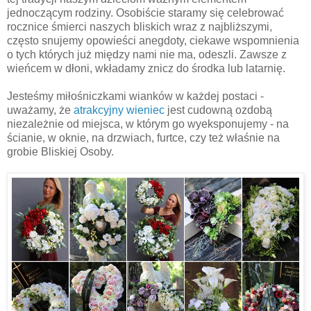
jednoczącym rodziny. Osobiście staramy się celebrować
rocznice śmierci naszych bliskich wraz z najbliższymi,
często snujemy opowieści anegdoty, ciekawe wspomnienia
o tych których już między nami nie ma, odeszli. Zawsze z
wieńcem w dłoni, wkładamy znicz do środka lub latarnię.
Jesteśmy miłośniczkami wianków w każdej postaci -
uważamy, że
atrakcyjny wieniec
jest cudowną ozdobą
niezależnie od miejsca, w którym go wyeksponujemy - na
ścianie, w oknie, na drzwiach, furtce, czy też właśnie na
grobie Bliskiej Osoby.