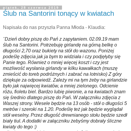
piątek, 28 czerwca 2019
Ślub na Santorini tonący w kwiatach
Napisała do nas przyszła Panna Młoda - Klaudia:
"
Dzień dobry piszę do Pań z zapytaniem. 02.09.19 mam
ślub na Santorini. Potrzebuję girlandę na górną belkę o
długości 2,70 oraz bukiety na stół do wazonu. Poniżej
podeślę zdjęcia jak ja bym to widziała i czy podjęłyby się
Panie tego. Również o mniej więcej koszt i czy jest
możliwość wysłania girlandy w kilku kawałkach (muszę
zmieścić do toreb podróżnych i zabrać na lotnisko
) Z góry
dziękuje za odpowiedź. Zależy mi na tym żeby na girlandzie
było jak
najwięcej
kwiatów, a mniej zielonego. Odcienie
różu, fioletu biel. Bardzo lubię piwonie, a na kwiatach znam
się
średnio dlatego piszę do Pań. W załączniku zdjęcia z
Waszej strony. Wesele będzie na 13 osób - stół o długości 5
metrów i szeroki na 1.20. P
odeślę też jak będzie wyglądał
stół weselny. Przez długość drewnianego stołu będzie szedł
biały tiul. A dodatki w załączniku żebyśmy dobrały śliczne
kwiaty do tego :)