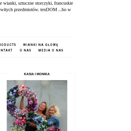
ianki, sztuczne storczyki, francuskie
amowitych przedmiotów. tenDOM ...bo w
PRODUCTS
WIANKI NA GŁOWĘ
ONTAKT
O NAS
MEDIA O NAS
KASIA I MONIKA