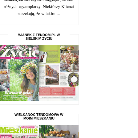
różnych egzemplarzy. Niektórzy Klienci
narzekają, że w takim ...
WIANEK Z TENDOM.PL W
SIELSKIM ŻYCIU
WIELKANOC TENDOMOWA W
MOIM MIESZKANIU