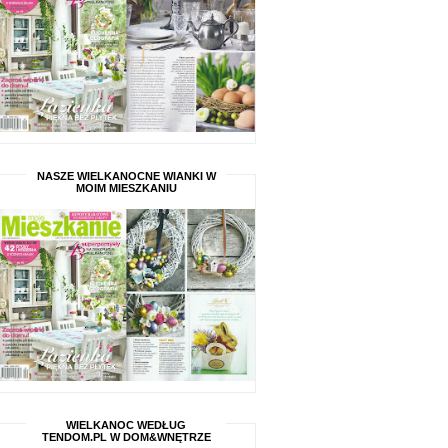
NASZE WIELKANOCNE WIANKI W
MOIM MIESZKANIU
WIELKANOC WEDŁUG
TENDOM.PL W DOM&WNĘTRZE