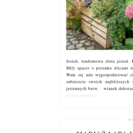
Jesień, tendomowa złota jesień.
Miły spacer o poranku ulicami n
Wam się uda wygospodarować ch
zabierzcie swoich najbliższych
jesiennych barw. wianek dekor
Czytaj więcej »
śr