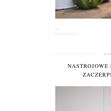
...
Czytaj więcej »
nied
NASTROJOWE 
ZACZERP