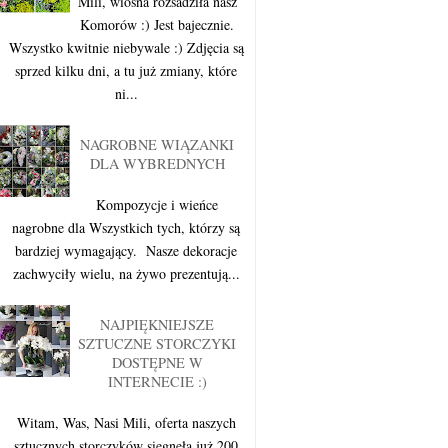
Mili, wiosna rozsadziła nasz
Komorów :) Jest bajecznie.
Wszystko kwitnie niebywale :) Zdjęcia są
sprzed kilku dni, a tu już zmiany, które
ni...
NAGROBNE WIĄZANKI
DLA WYBREDNYCH
Kompozycje i wieńce
nagrobne dla Wszystkich tych, którzy są
bardziej wymagający. Nasze dekoracje
zachwyciły wielu, na żywo prezentują...
NAJPIĘKNIEJSZE
SZTUCZNE STORCZYKI
DOSTĘPNE W
INTERNECIE :)
Witam, Was, Nasi Mili, oferta naszych
sztucznych storczyków sięgnęła już 200