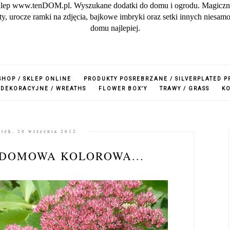
lep www.tenDOM.pl. Wyszukane dodatki do domu i ogrodu. Magiczne w
zuty, urocze ramki na zdjęcia, bajkowe imbryki oraz setki innych nies
domu najlepiej.
SHOP / SKLEP ONLINE
PRODUKTY POSREBRZANE / SILVERPLATED 
 DEKORACYJNE / WREATHS
FLOWER BOX'Y
TRAWY / GRASS
K
ątek, 28 września 2012
NDOMOWA KOLOROWA...