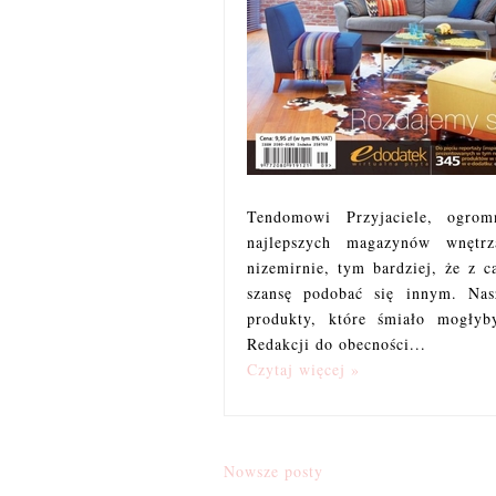
Tendomowi Przyjaciele, ogro
najlepszych magazynów wnętrz
nizemirnie, tym bardziej, że z 
szansę podobać się innym. Nas
produkty, które śmiało mogły
Redakcji do obecności...
Czytaj więcej »
Nowsze posty