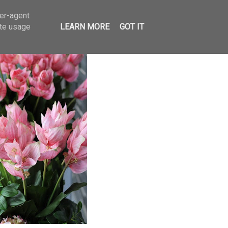
ser-agent
ate usage
LEARN MORE
GOT IT