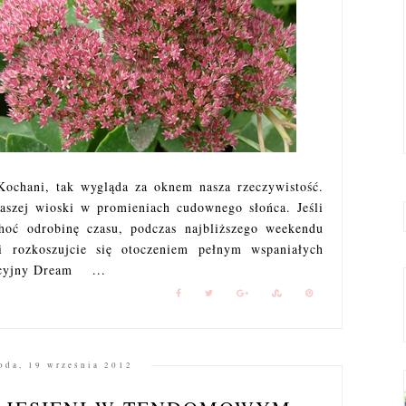
 Kochani, tak wygląda za oknem nasza rzeczywistość.
aszej wioski w promieniach cudownego słońca. Jeśli
oć odrobinę czasu, podczas najbliższego weekendu
 i rozkoszujcie się otoczeniem pełnym wspaniałych
acyjny Dream ...
oda, 19 września 2012