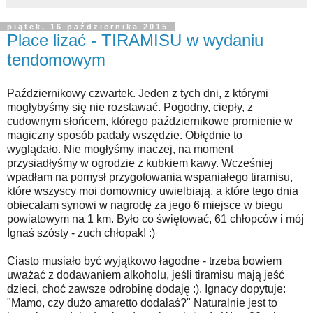
piątek, 16 października 2015
Place lizać - TIRAMISU w wydaniu
tendomowym
Październikowy czwartek. Jeden z tych dni, z którymi
mogłybyśmy się nie rozstawać. Pogodny, ciepły, z
cudownym słońcem, którego październikowe promienie w
magiczny sposób padały wszędzie. Obłędnie to
wyglądało. Nie mogłyśmy inaczej, na moment
przysiadłyśmy w ogrodzie z kubkiem kawy. Wcześniej
wpadłam na pomysł przygotowania wspaniałego tiramisu,
które wszyscy moi domownicy uwielbiają, a które tego dnia
obiecałam synowi w nagrodę za jego 6 miejsce w biegu
powiatowym na 1 km. Było co świętować, 61 chłopców i mój
Ignaś szósty - zuch chłopak! :)
Ciasto musiało być wyjątkowo łagodne - trzeba bowiem
uważać z dodawaniem alkoholu, jeśli tiramisu mają jeść
dzieci, choć zawsze odrobinę dodaję :). Ignacy dopytuje:
"Mamo, czy dużo amaretto dodałaś?" Naturalnie jest to