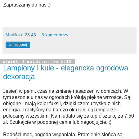
Zapraszamy do nas :)
Monika
o
23:46
5 komentarzy:
Udostępnij
piątek, 9 października 2015
Lampiony i kule - elegancka ogrodowa
dekoracja
Jesień w pełni, czas na zmianę nasadzeń w donicach. W
tym sezonie u nas w ogrodach królują piękne wrzośce. Są
obłędne - mają kolor fuksji, dzięki czemu t
ryska z nich
energia.
Trafiłyśmy na bardzo okazałe egzemplarze,
polecamy wszystkim. N
am udało się zakupić sztukę za 7,50
zł. Szukajcie w podobnej cenie lub negocjujcie. :)
Radości moc, pogoda wspaniała. Promienie słońca są