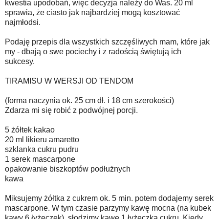
kwestia upodobań, więc decyzja należy do Was. 20 ml
sprawia, że ciasto jak najbardziej mogą kosztować
najmłodsi.
Podaję przepis dla wszystkich szczęśliwych mam, które jak
my - dbają o swe pociechy i z radością świętują ich
sukcesy.
TIRAMISU W WERSJI OD TENDOM
(forma naczynia ok. 25 cm dł. i 18 cm
szerokości
)
Zdarza mi się robić z podwójnej porcji.
5 żółtek kakao
20 ml likieru amaretto
szklanka cukru pudru
1 serek mascarpone
opakowanie biszkoptów podłużnych
kawa
Miksujemy żółtka z cukrem ok. 5 min. potem dodajemy serek
mascarpone. W tym czasie parzymy kawę mocna (na kubek
kawy 6 łyżeczek), słodzimy kawę 1 łyżeczka cukru. Kiedy