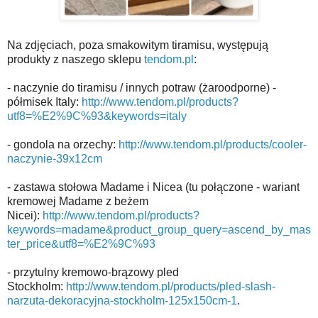
Na zdjęciach, poza smakowitym tiramisu, występują
produkty z naszego sklepu
tendom.pl
:
- naczynie do tiramisu / innych potraw (żaroodporne) -
półmisek Italy:
http://www.tendom.pl/products?
utf8=%E2%9C%93&keywords=italy
- gondola na orzechy:
http://www.tendom.pl/products/cooler-
naczynie-39x12cm
- zastawa stołowa Madame i Nicea (tu połączone - wariant
kremowej Madame z beżem
Nicei):
http://www.tendom.pl/products?
keywords=madame&product_group_query=ascend_by_mas
ter_price&utf8=%E2%9C%93
- przytulny kremowo-brązowy pled
Stockholm:
http://www.tendom.pl/products/pled-slash-
narzuta-dekoracyjna-stockholm-125x150cm-1
.