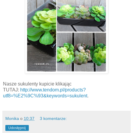
Nasze sukulenty kupicie klikając
TUTAJ:
http://www.tendom.pl/products?
utf8=%E2%9C%93&keywords=sukulent
.
Monika
o
10:37
3 komentarze:
Udostępnij