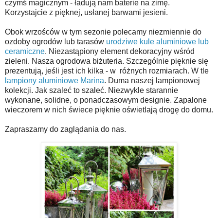
czymś magicznym - ładują nam baterie na zimę.
K
orzystajcie z pięknej, u
słanej barwami jesieni.
Obok wrzośców w tym sezonie polecamy niezmiennie
do
ozdoby ogrodów lub tarasów
urodziwe
kule
aluminiowe lub
ceramiczne
.
Niezastąpiony element dekoracyjny wśród
zieleni. Nasza ogrodowa biżuteria.
Szczególnie pięknie się
prezentują,
jeśli jest ich kilka - w
różnych rozmiarach. W tle
lampiony aluminiowe Marina
. Duma naszej lampionowej
kolekcji. J
ak szaleć to szaleć. Niezwykle starannie
wykonane, solidne, o ponadczasowym designie.
Zapalone
wieczorem w nich świece pięknie oświetlają drogę do domu.
Za
praszamy do zaglądania do nas.