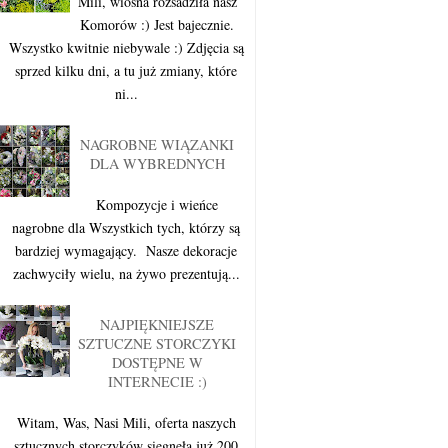
Mili, wiosna rozsadziła nasz
Komorów :) Jest bajecznie.
Wszystko kwitnie niebywale :) Zdjęcia są
sprzed kilku dni, a tu już zmiany, które
ni...
NAGROBNE WIĄZANKI
DLA WYBREDNYCH
Kompozycje i wieńce
nagrobne dla Wszystkich tych, którzy są
bardziej wymagający. Nasze dekoracje
zachwyciły wielu, na żywo prezentują...
NAJPIĘKNIEJSZE
SZTUCZNE STORCZYKI
DOSTĘPNE W
INTERNECIE :)
Witam, Was, Nasi Mili, oferta naszych
sztucznych storczyków sięgnęła już 200