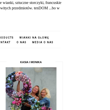
ianki, sztuczne storczyki, francuskie
amowitych przedmiotów. tenDOM ...bo w
PRODUCTS
WIANKI NA GŁOWĘ
ONTAKT
O NAS
MEDIA O NAS
KASIA I MONIKA