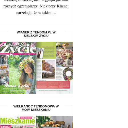
różnych egzemplarzy. Niektórzy Klienci
narzekają, że w takim ...
WIANEK Z TENDOM.PL W
SIELSKIM ŻYCIU
WIELKANOC TENDOMOWA W
MOIM MIESZKANIU