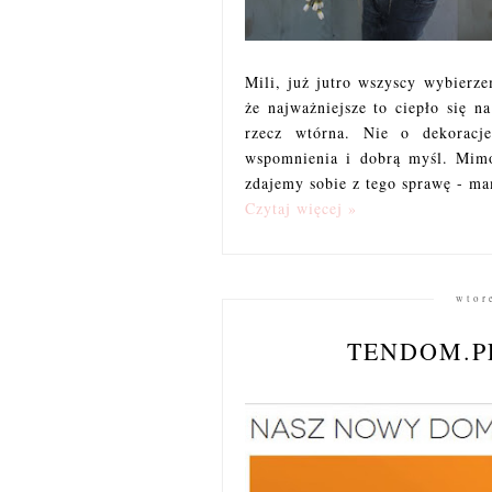
Mili, już jutro wszyscy wybierze
że najważniejsze to ciepło się 
rzecz wtórna. Nie o dekoracj
wspomnienia i dobrą myśl. Mimo 
zdajemy sobie z tego sprawę - ma
Czytaj więcej »
wtor
TENDOM.P