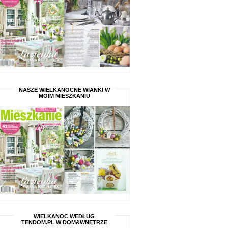
NASZE WIELKANOCNE WIANKI W
MOIM MIESZKANIU
WIELKANOC WEDŁUG
TENDOM.PL W DOM&WNĘTRZE