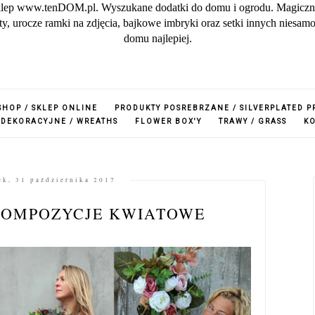
lep www.tenDOM.pl. Wyszukane dodatki do domu i ogrodu. Magiczne w
zuty, urocze ramki na zdjęcia, bajkowe imbryki oraz setki innych nies
domu najlepiej.
SHOP / SKLEP ONLINE
PRODUKTY POSREBRZANE / SILVERPLATED 
 DEKORACYJNE / WREATHS
FLOWER BOX'Y
TRAWY / GRASS
K
ek, 31 października 2017
KOMPOZYCJE KWIATOWE