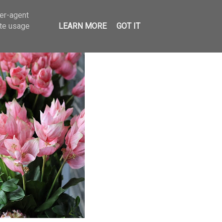
ser-agent
ate usage
LEARN MORE
GOT IT