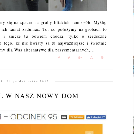
my się na spacer na groby bliskich nam osób. Myślę,
na ich tamat zadumać. To, co położymy na grobach to
e i znicze tu bowiem chodzi, tylko o serdeczne
tego, że nie kwiaty są tu najważniejsze i świetnie
my dla Was alternatywę dla przycmentarnych,...
ek, 24 października 2017
L W NASZ NOWY DOM