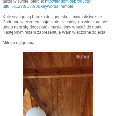
także w swojej ofercie:
http://tendom.pl/products?
utf8=%E2%9C%93&keywords=remote
Kule wyglądają bardzo designersko i minimalistycznie.
Podobno wieczorem bajecznie. Niestety, do wieczora nie
udało nam się doczekać - musieliśmy wracać do domu.
Następnym razem zaprezentuję Wam wieczorne zdjęcia.
Miłego oglądania!