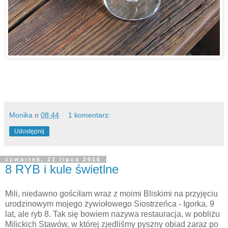
Monika
o
08:44
1 komentarz:
Udostępnij
czwartek, 21 lipca 2016
8 RYB i kule świetlne
Mili, niedawno gościłam wraz z moimi Bliskimi na przyjęciu
urodzinowym mojego żywiołowego Siostrzeńca - Igorka. 9
lat, ale ryb 8. Tak się bowiem nazywa restauracja, w pobliżu
Milickich Stawów, w której zjedliśmy pyszny obiad zaraz po