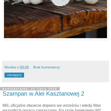
Monika
o
09:09
Brak komentarzy:
Udostępnij
poniedziałek, 25 lipca 2016
Szampan w Alei Kasztanowej 2
Mili, oficjalne otwarcie dopiero we wrześniu i wtedy Was
wszystkich gorąco zapraszamy. Na razie świętujemy MY