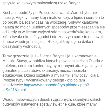
spływie kajakowym malowniczą rzeką Barycz.
Kochani, podróży po Polsce zachwalać Wam chyba nie
muszę. Piękny mamy kraj i malowniczy, a lipiec i sierpień to
po prostu bajeczny czas na włóczęgę. Spływy kajakowe
należą do moich ulubionych sposobów przemieszczania się
od kiedy to w liceum wyjeżdżałam na wędrówkę kajakiem,
która trwała około 2 tygodni i nie zdarzyło nam się nocować
2 noce w jednym miejscu. Rozbijaliśmy się na dziko i
cieszyliśmy wolnością.
Teraz grzeczniej już - śliczna Barycz i jej ukoronowanie
Milickie Stawy, w pobliżu których powstała sielska Osada z
hotelem, centrum konferencyjnym i innymi atrakcjami, typu
genialne place zabaw, skanseny, muzea i ścieżki
edukacyjne. Dzieci oszalały a my karmiliśmy oczy i ciała.
Pyszne ryby i wysmakowany design - oto co tam
znajdziecie:
http://www.gospoda8ryb.pl/index.php?
idS=21&ln=pl.
Wśród malowniczych desek i zgrabnych, skandynawskich
budynków ustawione zostały świetlne kule, które mamy