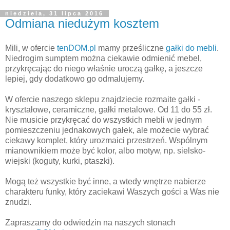
niedziela, 31 lipca 2016
Odmiana niedużym kosztem
Mili, w ofercie
tenDOM.pl
mamy prześliczne
gałki do mebli
.
Niedrogim sumptem można ciekawie odmienić mebel,
przykręcając do niego właśnie uroczą gałkę, a jeszcze
lepiej, gdy dodatkowo go odmalujemy.
W ofercie naszego sklepu znajdziecie rozmaite gałki -
kryształowe, ceramiczne, gałki metalowe. Od 11 do 55 zł.
Nie musicie przykręcać do wszystkich mebli w jednym
pomieszczeniu jednakowych gałek, ale możecie wybrać
ciekawy komplet, który urozmaici przestrzeń. Wspólnym
mianownikiem może być kolor, albo motyw, np. sielsko-
wiejski (koguty, kurki, ptaszki).
Mogą też wszystkie być inne, a wtedy wnętrze nabierze
charakteru funky, który zaciekawi Waszych gości a Was nie
znudzi.
Zapraszamy do odwiedzin na naszych stonach