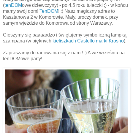
(
tenDOM
owe dziewczyny) - po 4,5 roku tułaczki ;) - w końcu
mamy swój dom!
TenDOM
! :) Nasz magiczny adres to
Kasztanowa 2 w Komorowie. Mały, uroczy domek, przy
samym wjeździe do Komorowa od strony Warszawy.
Cieszymy się baaaardzo i świętujemy symboliczną lampką
szampana (w pięknych
kieliszkach Castello marki Krosno
).
Zapraszamy do radowania się z nami! :) A we wrześniu na
tenDOMowe party!