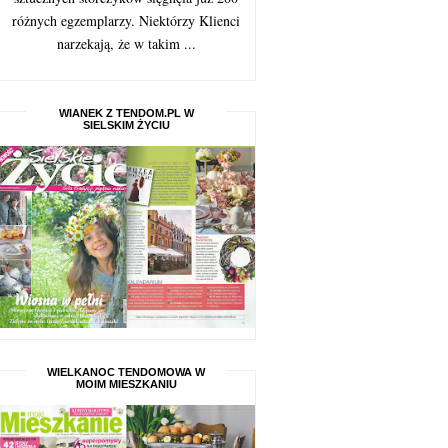
różnych egzemplarzy. Niektórzy Klienci
narzekają, że w takim ...
WIANEK Z TENDOM.PL W
SIELSKIM ŻYCIU
WIELKANOC TENDOMOWA W
MOIM MIESZKANIU