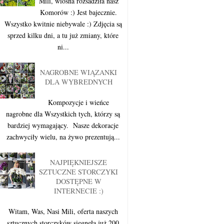
Mili, wiosna rozsadziła nasz
Komorów :) Jest bajecznie.
Wszystko kwitnie niebywale :) Zdjęcia są
sprzed kilku dni, a tu już zmiany, które
ni...
NAGROBNE WIĄZANKI
DLA WYBREDNYCH
Kompozycje i wieńce
nagrobne dla Wszystkich tych, którzy są
bardziej wymagający. Nasze dekoracje
zachwyciły wielu, na żywo prezentują...
NAJPIĘKNIEJSZE
SZTUCZNE STORCZYKI
DOSTĘPNE W
INTERNECIE :)
Witam, Was, Nasi Mili, oferta naszych
sztucznych storczyków sięgnęła już 200