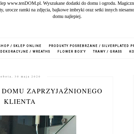
lep www.tenDOM.pl. Wyszukane dodatki do domu i ogrodu. Magiczne w
zuty, urocze ramki na zdjęcia, bajkowe imbryki oraz setki innych nies
domu najlepiej.
SHOP / SKLEP ONLINE
PRODUKTY POSREBRZANE / SILVERPLATED 
 DEKORACYJNE / WREATHS
FLOWER BOX'Y
TRAWY / GRASS
K
sobota, 30 maja 2020
W DOMU ZAPRZYJAŹNIONEGO
KLIENTA