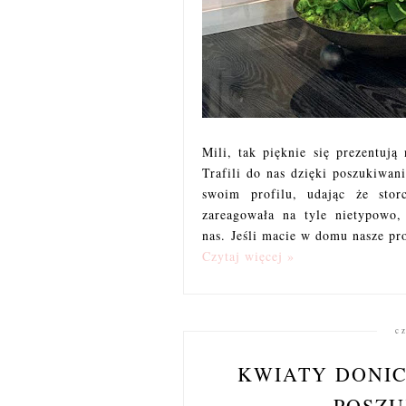
Mili, tak pięknie się prezentują
Trafili do nas dzięki poszukiwan
swoim profilu, udając że sto
zareagowała na tyle nietypowo,
nas. Jeśli macie w domu nasze pro
Czytaj więcej »
c
KWIATY DONI
POSZU