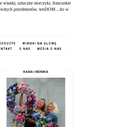
ianki, sztuczne storczyki, francuskie
amowitych przedmiotów. tenDOM ...bo w
PRODUCTS
WIANKI NA GŁOWĘ
ONTAKT
O NAS
MEDIA O NAS
KASIA I MONIKA