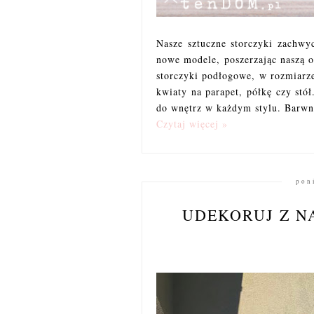
Nasze sztuczne storczyki zachwy
nowe modele, poszerzając naszą 
storczyki podłogowe, w rozmiarz
kwiaty na parapet, półkę czy stó
do wnętrz w każdym stylu. Barwne
Czytaj więcej »
pon
UDEKORUJ Z N