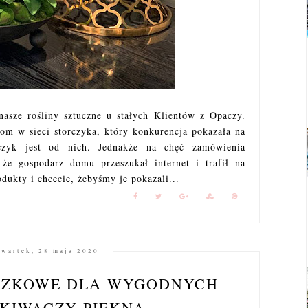
 nasze rośliny sztuczne u stałych Klientów z Opaczy.
iom w sieci storczyka, który konkurencja pokazała na
rczyk jest od nich. Jednakże na chęć zamówienia
 że gospodarz domu przeszukał internet i trafił na
dukty i chcecie, żebyśmy je pokazali...
zwartek, 28 maja 2020
CZKOWE DLA WYGODNYCH
KIWACZY PIĘKNA