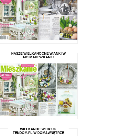
NASZE WIELKANOCNE WIANKI W
MOIM MIESZKANIU
WIELKANOC WEDŁUG
TENDOM.PL W DOM&WNĘTRZE