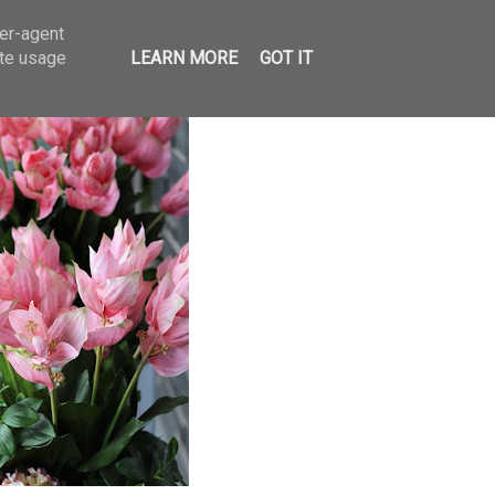
ser-agent
ate usage
LEARN MORE
GOT IT