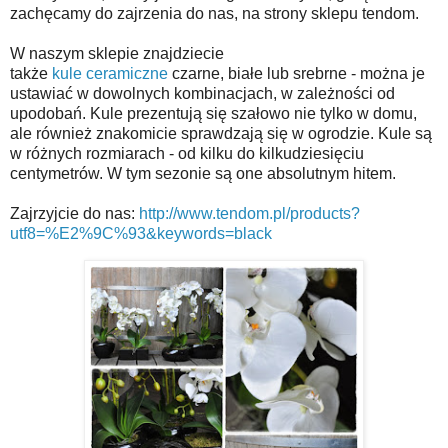
zachęcamy do zajrzenia do nas, na strony sklepu tendom.
W naszym sklepie znajdziecie
także
kule
ceramiczne
czarne
, białe lub srebrne - można je
ustawiać w dowolnych kombinacjach, w zależności od
upodobań.
Kule
prezentują się szałowo nie tylko w domu,
ale również znakomicie sprawdzają się w ogrodzie.
Kule
są
w różnych rozmiarach - od kilku do kilkudziesięciu
centymetrów. W tym sezonie są one absolutnym hitem.
Zajrzyjcie do nas:
http://www.tendom.pl/products?
utf8=%E2%9C%93&keywords=black