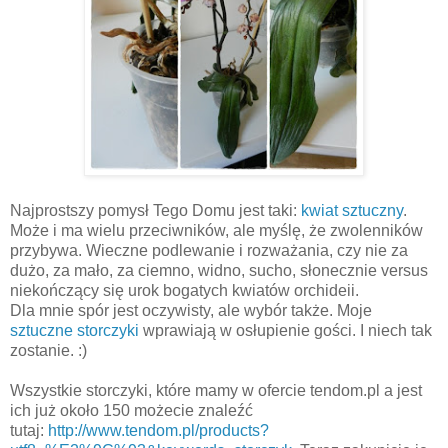
Najprostszy pomysł Tego Domu jest taki:
kwiat sztuczny
.
Może i ma wielu przeciwników, ale myślę, że zwolenników
przybywa. Wieczne podlewanie i rozważania, czy nie za
dużo, za mało, za ciemno, widno, sucho, słonecznie versus
niekończący się urok bogatych kwiatów orchideii.
Dla mnie spór jest oczywisty, ale wybór także. Moje
sztuczne storczyki
wprawiają w osłupienie gości. I niech tak
zostanie. :)
Wszystkie storczyki, które mamy w ofercie tendom.pl a jest
ich już około 150 możecie znaleźć
tutaj:
http://www.tendom.pl/products?