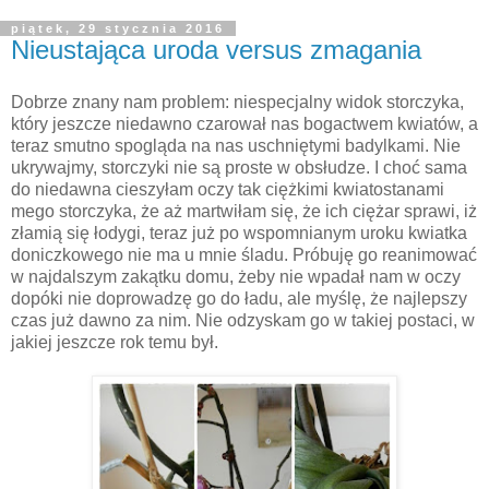
piątek, 29 stycznia 2016
Nieustająca uroda versus zmagania
Dobrze znany nam problem: niespecjalny widok storczyka,
który jeszcze niedawno czarował nas bogactwem kwiatów, a
teraz smutno spogląda na nas uschniętymi badylkami. Nie
ukrywajmy, storczyki nie są proste w obsłudze. I choć sama
do niedawna cieszyłam oczy tak ciężkimi kwiatostanami
mego storczyka, że aż martwiłam się, że ich ciężar sprawi, iż
złamią się łodygi, teraz już po wspomnianym uroku kwiatka
doniczkowego nie ma u mnie śladu. Próbuję go reanimować
w najdalszym zakątku domu, żeby nie wpadał nam w oczy
dopóki nie doprowadzę go do ładu, ale myślę, że najlepszy
czas już dawno za nim. Nie odzyskam go w takiej postaci, w
jakiej jeszcze rok temu był.