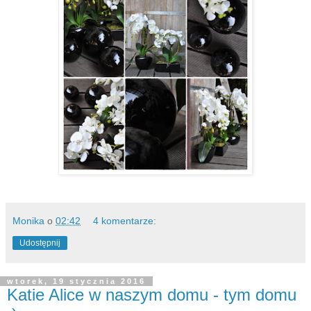
Monika
o
02:42
4 komentarze:
Udostępnij
wtorek, 19 stycznia 2016
Katie Alice w naszym domu - tym domu