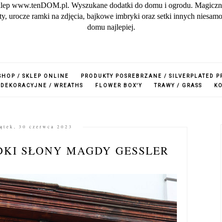
lep www.tenDOM.pl. Wyszukane dodatki do domu i ogrodu. Magiczne w
zuty, urocze ramki na zdjęcia, bajkowe imbryki oraz setki innych nies
domu najlepiej.
SHOP / SKLEP ONLINE
PRODUKTY POSREBRZANE / SILVERPLATED 
 DEKORACYJNE / WREATHS
FLOWER BOX'Y
TRAWY / GRASS
K
ątek, 30 czerwca 2023
DKI SŁONY MAGDY GESSLER