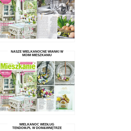
NASZE WIELKANOCNE WIANKI W
MOIM MIESZKANIU
WIELKANOC WEDŁUG
TENDOM.PL W DOM&WNĘTRZE