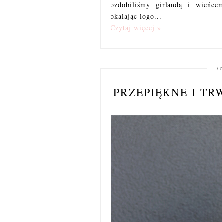
ozdobiliśmy girlandą i wieńce
okalając logo...
Czytaj więcej »
ś
PRZEPIĘKNE I T