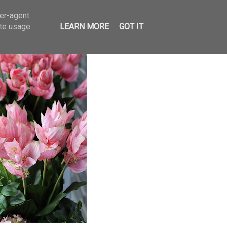
ser-agent
ate usage
LEARN MORE
GOT IT