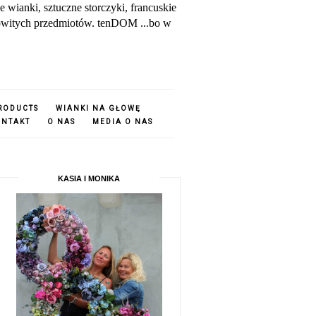
ianki, sztuczne storczyki, francuskie
amowitych przedmiotów. tenDOM ...bo w
PRODUCTS
WIANKI NA GŁOWĘ
ONTAKT
O NAS
MEDIA O NAS
KASIA I MONIKA