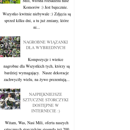
Mili, wiosna rozsadziła nasz
Komorów :) Jest bajecznie.
Wszystko kwitnie niebywale :) Zdjęcia są
sprzed kilku dni, a tu już zmiany, które
ni...
NAGROBNE WIĄZANKI
DLA WYBREDNYCH
Kompozycje i wieńce
nagrobne dla Wszystkich tych, którzy są
bardziej wymagający. Nasze dekoracje
zachwyciły wielu, na żywo prezentują...
NAJPIĘKNIEJSZE
SZTUCZNE STORCZYKI
DOSTĘPNE W
INTERNECIE :)
Witam, Was, Nasi Mili, oferta naszych
sztucznych storczyków sięgnęła już 200