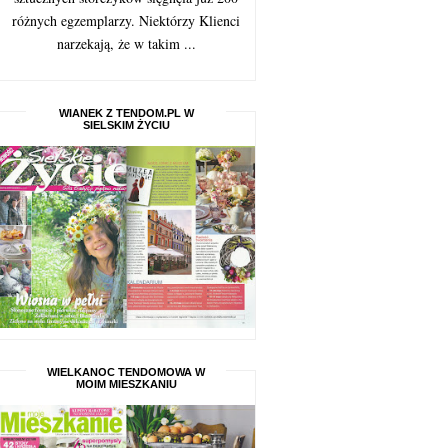
różnych egzemplarzy. Niektórzy Klienci
narzekają, że w takim ...
WIANEK Z TENDOM.PL W
SIELSKIM ŻYCIU
WIELKANOC TENDOMOWA W
MOIM MIESZKANIU