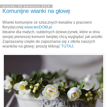
wtorek, 30 kwietnia 2019
Komunijne wianki na głowę
Wianki komunijne ze sztucznych kwiatów z pracowni
florystycznej
www.tenDOM.pl
.
Idealne dla małych, subtelnych dziewczynek, które w dniu
swojej pierwszej komunii świętej chcą wyglądać jak aniołki.
Zapraszamy ciepło do zapoznania się z oferta naszych
wianków na głowę: proszę kliknąć
TUTAJ
.