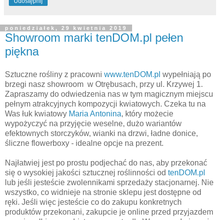
Udostępnij
poniedziałek, 29 kwietnia 2019
Showroom marki tenDOM.pl pełen
piękna
Sztuczne rośliny z pracowni
www.tenDOM.pl
wypełniają po
brzegi nasz showroom w Otrębusach, przy ul. Krzywej 1.
Zapraszamy do odwiedzenia nas w tym magicznym miejscu
pełnym atrakcyjnych kompozycji kwiatowych. Czeka tu na
Was łuk kwiatowy
Maria Antonina
, który możecie
wypożyczyć na przyjęcie weselne, dużo wariantów
efektownych storczyków, wianki na drzwi, ładne donice,
śliczne flowerboxy - idealne opcje na prezent.
Najłatwiej jest po prostu podjechać do nas, aby przekonać
się o wysokiej jakości sztucznej roślinności od
tenDOM.pl
lub jeśli jesteście zwolennikami sprzedaży stacjonarnej. Nie
wszystko, co widnieje na stronie sklepu jest dostępne od
ręki. Jeśli więc jesteście co do zakupu konkretnych
produktów przekonani, zakupcie je online przed przyjazdem