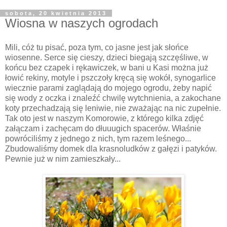
sobota, 20 kwietnia 2013
Wiosna w naszych ogrodach
Mili, cóż tu pisać, poza tym, co jasne jest jak słońce
wiosenne. Serce się cieszy, dzieci biegają szczęśliwe, w
końcu bez czapek i rękawiczek, w bani u Kasi można już
łowić rekiny, motyle i pszczoły kręcą się wokół, synogarlice
wiecznie parami zaglądają do mojego ogrodu, żeby napić
się wody z oczka i znaleźć chwilę wytchnienia, a zakochane
koty przechadzają się leniwie, nie zważając na nic zupełnie.
Tak oto jest w naszym Komorowie, z którego kilka zdjęć
załączam i zachęcam do dłuuugich spacerów. Właśnie
powróciliśmy z jednego z nich, tym razem leśnego...
Zbudowaliśmy domek dla krasnoludków z gałęzi i patyków.
Pewnie już w nim zamieszkały...