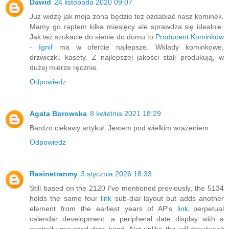
Dawid
24 listopada 2020 09:07
Już widzę jak moja żona będzie też ozdabiać nasz kominek.
Mamy go raptem kilka miesięcy ale sprawdza się idealnie.
Jak też szukacie do siebie do domu to
Producent Kominków
- Ignif
ma w ofercie najlepsze. Wkłady kominkowe,
drzwiczki, kasety. Z najlepszej jakości stali produkują, w
dużej mierze ręcznie.
Odpowiedz
Agata Borowska
8 kwietnia 2021 18:29
Bardzo ciekawy artykuł. Jestem pod wielkim wrażeniem.
Odpowiedz
Rasinetranmy
3 stycznia 2026 18:33
Still based on the 2120 I've mentioned previously, the 5134
holds the same four
link
sub-dial layout but adds another
element from the earliest years of AP's
link
perpetual
calendar development: a peripheral date display with a
centrally mounted date hand. Not unlike the will they/won't