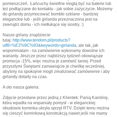
pomieszczeń. Łańcuchy świetlne mogłą być na baterie lub
też podłączane do kontaktu - jak sobie zażyczycie. Możemy
do girlandy przymocować bombki szklane - bardziej
eleganckie lub - jeśli girlanda przeznaczona jest na
zewnątrz domu - ich nietłukące się siostry. :)
Nasze girlany znajdziecie
tutaj:
http://www.tendom.pl/products?
utf8=%E2%9C%93&keywords=girlanda
, ale tak, jak
wspomniałam - na zamówienie wykonamy dowolne ich
warianty. Jeszcze przez najbliższy tydzień obowiązuje
promocja -15%, więc można je zamówić taniej. Przed
przyszłymi Świętami zamawiajcie je chwilkę wcześniej,
abyśmy na spokojnie mogli zrealizować zamówienie i aby
girlandy dotarły na czas.
A oto nasza galeria:
Zdjęcie przesłane przez jedną z Klientek: Panią Karolinę,
która wpadła na wspaniały pomysł - w eleganckiej
obudowie kominka ukryła sprzęt RTV. Dzięki temu można
się cieszyć kominkową konstrukcją nawet jeśli nie mamy