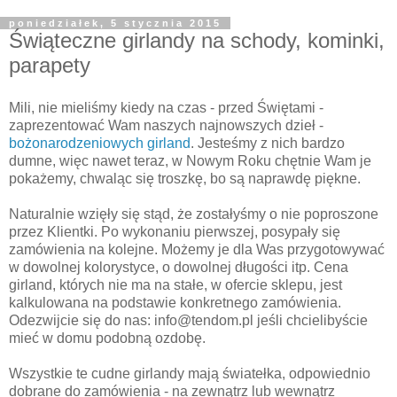
poniedziałek, 5 stycznia 2015
Świąteczne girlandy na schody, kominki,
parapety
Mili, nie mieliśmy kiedy na czas - przed Świętami -
zaprezentować Wam naszych najnowszych dzieł -
bożonarodzeniowych girland
. Jesteśmy z nich bardzo
dumne, więc nawet teraz, w Nowym Roku chętnie Wam je
pokażemy, chwaląc się troszkę, bo są naprawdę piękne.
Naturalnie wzięły się stąd, że zostałyśmy o nie poproszone
przez Klientki. Po wykonaniu pierwszej, posypały się
zamówienia na kolejne. Możemy je dla Was przygotowywać
w dowolnej kolorystyce, o dowolnej długości itp. Cena
girland, których nie ma na stałe, w ofercie sklepu, jest
kalkulowana na podstawie konkretnego zamówienia.
Odezwijcie się do nas: info@tendom.pl jeśli chcielibyście
mieć w domu podobną ozdobę.
Wszystkie te cudne girlandy mają światełka, odpowiednio
dobrane do zamówienia - na zewnątrz lub wewnątrz