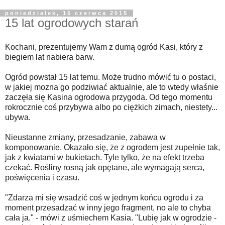
poniedziałek, 15 czerwca 2015
15 lat ogrodowych starań
Kochani, prezentujemy Wam z dumą ogród Kasi, który z
biegiem lat nabiera barw.
Ogród powstał 15 lat temu. Może trudno mówić tu o postaci,
w jakiej mozna go podziwiać aktualnie, ale to wtedy właśnie
zaczęła się Kasina ogrodowa przygoda. Od tego momentu
rokrocznie coś przybywa albo po ciężkich zimach, niestety...
ubywa.
Nieustanne zmiany, przesadzanie, zabawa w
komponowanie. Okazało się, że z ogrodem jest zupełnie tak,
jak z kwiatami w bukietach.
Tyle tylko, że na efekt trzeba
czekać. Rośliny rosną jak opętane, ale wymagają serca,
poświęcenia i czasu.
"Zdarza mi się wsadzić coś w jednym końcu ogrodu i za
moment przesadzać w inny jego fragment, no ale to chyba
cała ja." - mówi z uśmiechem Kasia. "
Lubię jak w ogrodzie -