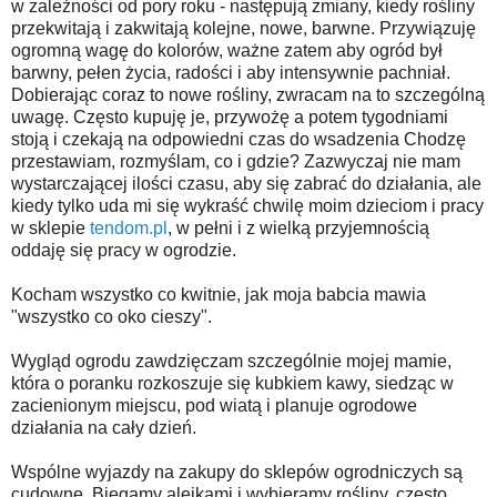
w zależności od pory roku - następują zmiany, kiedy rośliny
przekwitają i zakwitają kolejne, nowe, barwne.
Przywiązuję
ogromną wagę do kolorów, ważne zatem aby ogród był
barwny, pełen życia, radości i aby intensywnie pachniał.
Dobierając coraz to nowe rośliny, zwracam na to szczególną
uwagę. Często kupuję je, przywożę a potem tygodniami
stoją i czekają na odpowiedni czas do wsadzenia Chodzę
przestawiam, rozmyślam, co i gdzie? Zazwyczaj nie mam
wystarczającej ilości czasu, aby się zabrać do działania, ale
kiedy tylko uda mi się wykraść chwilę moim dzieciom i pracy
w sklepie
tendom.pl
, w pełni i z wielką przyjemnością
oddaję się pracy w ogrodzie.
Kocham wszystko co kwitnie, jak moja babcia mawia
"wszystko co oko cieszy".
Wygląd ogrodu zawdzięczam szczególnie mojej mamie,
która o poranku rozkoszuje się kubkiem kawy, siedząc w
zacienionym miejscu, pod wiatą i planuje ogrodowe
działania na cały dzień.
Wspólne wyjazdy na zakupy do sklepów ogrodniczych są
cudowne. Biegamy alejkami i wybieramy rośliny, często