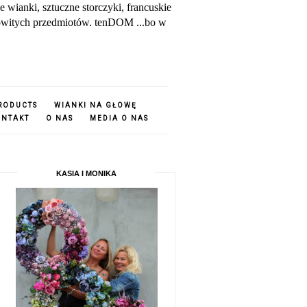
ianki, sztuczne storczyki, francuskie
amowitych przedmiotów. tenDOM ...bo w
PRODUCTS
WIANKI NA GŁOWĘ
ONTAKT
O NAS
MEDIA O NAS
KASIA I MONIKA