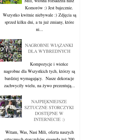
Mili, wiosna rozsadziła nasz
Komorów :) Jest bajecznie.
Wszystko kwitnie niebywale :) Zdjęcia są
sprzed kilku dni, a tu już zmiany, które
ni...
NAGROBNE WIĄZANKI
DLA WYBREDNYCH
Kompozycje i wieńce
nagrobne dla Wszystkich tych, którzy są
bardziej wymagający. Nasze dekoracje
zachwyciły wielu, na żywo prezentują...
NAJPIĘKNIEJSZE
SZTUCZNE STORCZYKI
DOSTĘPNE W
INTERNECIE :)
Witam, Was, Nasi Mili, oferta naszych
sztucznych storczyków sięgnęła już 200