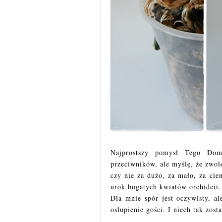
Najprostszy pomysł Tego Do
przeciwników, ale myślę, że zwo
czy nie za dużo, za mało, za cie
urok bogatych kwiatów orchideii.
Dla mnie spór jest oczywisty, a
osłupienie gości. I niech tak zosta