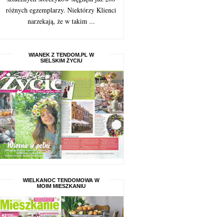
różnych egzemplarzy. Niektórzy Klienci
narzekają, że w takim ...
WIANEK Z TENDOM.PL W
SIELSKIM ŻYCIU
WIELKANOC TENDOMOWA W
MOIM MIESZKANIU