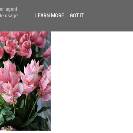
ser-agent
ate usage
LEARN MORE
GOT IT