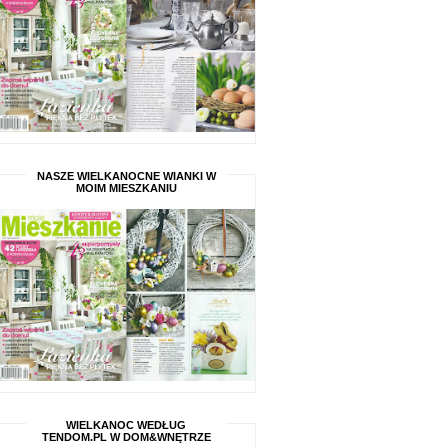
NASZE WIELKANOCNE WIANKI W
MOIM MIESZKANIU
WIELKANOC WEDŁUG
TENDOM.PL W DOM&WNĘTRZE