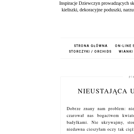
Inspiracje Dziewczyn prowadzących sk
kieliszki, dekoracyjne poduszki, nar
STRONA GŁÓWNA
ON-LINE 
STORCZYKI / ORCHIDS
WIANKI
pi
NIEUSTAJĄCA 
Dobrze znany nam problem: nies
czarował nas bogactwem kwiat
badylkami. Nie ukrywajmy, sto
niedawna cieszyłam oczy tak cię