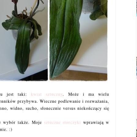
mu jest taki:
kwiat sztuczny
. Może i ma wielu
lenników przybywa. Wieczne podlewanie i rozważania,
mno, widno, sucho, słonecznie versus niekończący się
le wybór także. Moje
sztuczne storczyki
wprawiają w
nie. :)