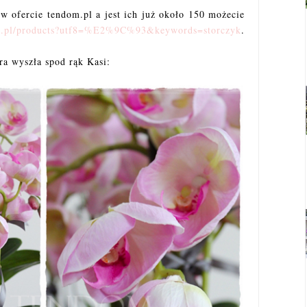
w ofercie tendom.pl a jest ich już około 150 możecie
m.pl/products?utf8=%E2%9C%93&keywords=storczyk
.
ra wyszła spod rąk Kasi: