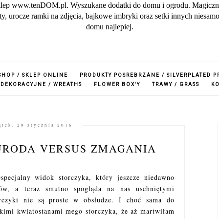
lep www.tenDOM.pl. Wyszukane dodatki do domu i ogrodu. Magiczne w
zuty, urocze ramki na zdjęcia, bajkowe imbryki oraz setki innych nies
domu najlepiej.
SHOP / SKLEP ONLINE
PRODUKTY POSREBRZANE / SILVERPLATED 
 DEKORACYJNE / WREATHS
FLOWER BOX'Y
TRAWY / GRASS
K
ątek, 29 stycznia 2016
URODA VERSUS ZMAGANIA
pecjalny widok storczyka, który jeszcze niedawno
ów, a teraz smutno spogląda na nas uschniętymi
rczyki nie są proste w obsłudze. I choć sama do
żkimi kwiatostanami mego storczyka, że aż martwiłam