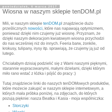
poniedziałek, 6 marca 2017
Wiosna w naszym sklepie tenDOM.pl
Mili, w naszym sklepie
tenDOM.p
l znajdziecie dużo
prześlicznych
nowości
, które nas napawają optymizmem,
ponieważ dzięki nim czujemy już wiosnę. Przyznam, że
dzięki naszym dekoracjom kwiatowym wiosna przychodzi
do nas wcześniej niż do innych. Feeria barw, żonkile,
krokusy, tulipany, irysy itp. sprawiają, że czujemy ją już od
lutego.
Chciałabym dzisiaj podzielić się z Wami naszymi pięknymi,
starannie wypracowanymi, małymi dziełami, dzięki którym
miło rano wstać z łóżka i pójść do pracy :)
Tutaj znajdziecie linki do naszych tenDOMowych produktów,
które możecie zakupić w naszym sklepie internetowym, a
których mała próbka poniżej, na zdjęciach, do których
pozują pięknie: nasza Beatka i Kasia - moja wspólniczka:
Storczyki