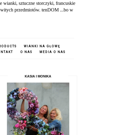
ianki, sztuczne storczyki, francuskie
amowitych przedmiotów. tenDOM ...bo w
PRODUCTS
WIANKI NA GŁOWĘ
ONTAKT
O NAS
MEDIA O NAS
KASIA I MONIKA