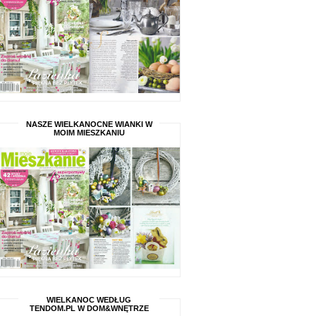
NASZE WIELKANOCNE WIANKI W
MOIM MIESZKANIU
WIELKANOC WEDŁUG
TENDOM.PL W DOM&WNĘTRZE