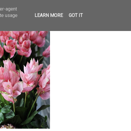
ser-agent
ate usage
LEARN MORE
GOT IT