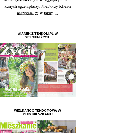
różnych egzemplarzy. Niektórzy Klienci
narzekają, że w takim ...
WIANEK Z TENDOM.PL W
SIELSKIM ŻYCIU
WIELKANOC TENDOMOWA W
MOIM MIESZKANIU