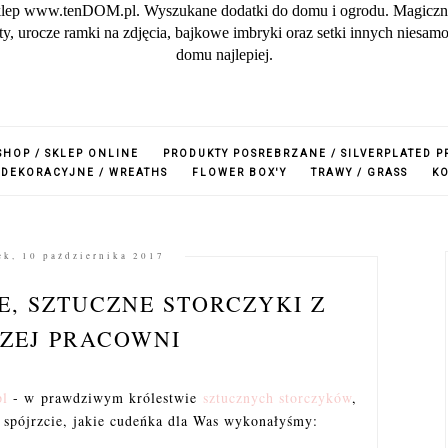
lep www.tenDOM.pl. Wyszukane dodatki do domu i ogrodu. Magiczne w
zuty, urocze ramki na zdjęcia, bajkowe imbryki oraz setki innych nies
domu najlepiej.
SHOP / SKLEP ONLINE
PRODUKTY POSREBRZANE / SILVERPLATED 
 DEKORACYJNE / WREATHS
FLOWER BOX'Y
TRAWY / GRASS
K
ek, 10 października 2017
, SZTUCZNE STORCZYKI Z
ZEJ PRACOWNI
pl
- w prawdziwym królestwie
sztucznych storczyków
,
i spójrzcie, jakie cudeńka dla Was wykonałyśmy: