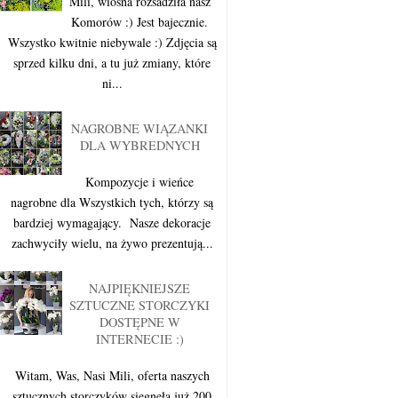
Mili, wiosna rozsadziła nasz
Komorów :) Jest bajecznie.
Wszystko kwitnie niebywale :) Zdjęcia są
sprzed kilku dni, a tu już zmiany, które
ni...
NAGROBNE WIĄZANKI
DLA WYBREDNYCH
Kompozycje i wieńce
nagrobne dla Wszystkich tych, którzy są
bardziej wymagający. Nasze dekoracje
zachwyciły wielu, na żywo prezentują...
NAJPIĘKNIEJSZE
SZTUCZNE STORCZYKI
DOSTĘPNE W
INTERNECIE :)
Witam, Was, Nasi Mili, oferta naszych
sztucznych storczyków sięgnęła już 200