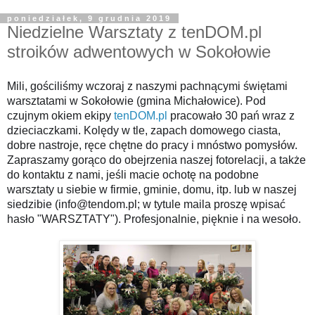
poniedziałek, 9 grudnia 2019
Niedzielne Warsztaty z tenDOM.pl
stroików adwentowych w Sokołowie
Mili, gościliśmy wczoraj z naszymi pachnącymi świętami
warsztatami w Sokołowie (gmina Michałowice). Pod
czujnym okiem ekipy
tenDOM.pl
pracowało 30 pań wraz z
dzieciaczkami. Kolędy w tle, zapach domowego ciasta,
dobre nastroje, ręce chętne do pracy i mnóstwo pomysłów.
Zapraszamy gorąco do obejrzenia naszej fotorelacji, a także
do kontaktu z nami, jeśli macie ochotę na podobne
warsztaty u siebie w firmie, gminie, domu, itp. lub w naszej
siedzibie (info@tendom.pl; w tytule maila proszę wpisać
hasło "WARSZTATY"). Profesjonalnie, pięknie i na wesoło.