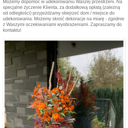
Możemy dopomóc w udekorowaniu Waszej przestrzeni. Na
specjalne życzenie Klienta, za dodatkową opłatą (zależną
od odległości) przyjeżdżamy obejrzeć dom / miejsce do
udekorowania. Możemy skroić dekoracje na miarę - zgodnie
z Waszymi oczekiwaniami wyobrażeniami. Zapraszamy do
kontaktu!