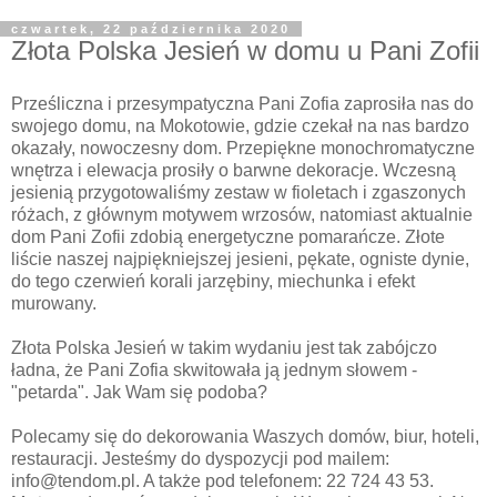
czwartek, 22 października 2020
Złota Polska Jesień w domu u Pani Zofii
Prześliczna i przesympatyczna Pani Zofia zaprosiła nas do
swojego domu, na Mokotowie, gdzie czekał na nas bardzo
okazały, nowoczesny dom. Przepiękne monochromatyczne
wnętrza i elewacja prosiły o barwne dekoracje. Wczesną
jesienią przygotowaliśmy zestaw w fioletach i zgaszonych
różach, z głównym motywem wrzosów, natomiast aktualnie
dom Pani Zofii zdobią energetyczne pomarańcze. Złote
liście naszej najpiękniejszej jesieni, pękate, ogniste dynie,
do tego czerwień korali jarzębiny, miechunka i efekt
murowany.
Złota Polska Jesień w takim wydaniu jest tak zabójczo
ładna, że Pani Zofia skwitowała ją jednym słowem -
"petarda". Jak Wam się podoba?
Polecamy się do dekorowania Waszych domów, biur, hoteli,
restauracji. Jesteśmy do dyspozycji pod mailem:
info@tendom.pl. A także pod telefonem: 22 724 43 53.