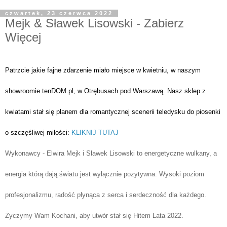
czwartek, 23 czerwca 2022
Mejk & Sławek Lisowski - Zabierz
Więcej
Patrzcie jakie fajne zdarzenie miało miejsce w kwietniu, w naszym 
showroomie tenDOM.pl, w Otrębusach pod Warszawą. Nasz sklep z 
kwiatami stał się planem dla romantycznej scenerii teledysku do piosenki 
o szczęśliwej miłości: 
K
LIKNIJ TUTAJ
Wykonawcy - Elwira Mejk i Sławek Lisowski to energetyczne wulkany, a
energia którą dają światu jest wyłącznie pozytywna. Wysoki poziom
profesjonalizmu, radość płynąca z serca i serdeczność dla każdego.
Życzymy Wam Kochani, aby utwór stał się Hitem Lata 2022.