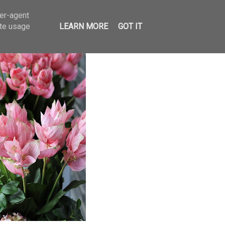
ser-agent
ate usage
LEARN MORE
GOT IT