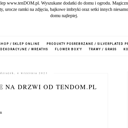
lep www.tenDOM.pl. Wyszukane dodatki do domu i ogrodu. Magiczne w
zuty, urocze ramki na zdjęcia, bajkowe imbryki oraz setki innych nies
domu najlepiej.
SHOP / SKLEP ONLINE
PRODUKTY POSREBRZANE / SILVERPLATED 
 DEKORACYJNE / WREATHS
FLOWER BOX'Y
TRAWY / GRASS
K
działek, 4 września 2023
E NA DRZWI OD TENDOM.PL
em