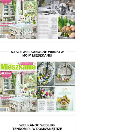
NASZE WIELKANOCNE WIANKI W
MOIM MIESZKANIU
WIELKANOC WEDŁUG
TENDOM.PL W DOM&WNĘTRZE