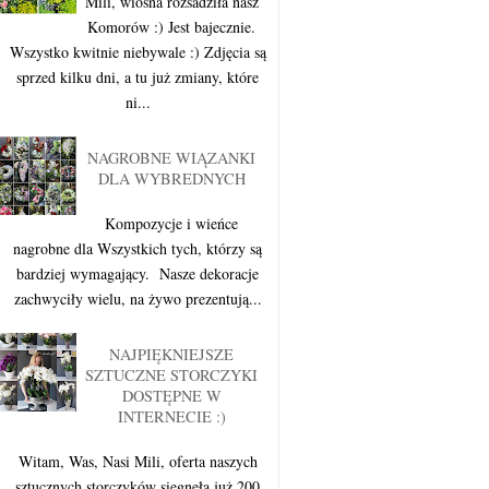
Mili, wiosna rozsadziła nasz
Komorów :) Jest bajecznie.
Wszystko kwitnie niebywale :) Zdjęcia są
sprzed kilku dni, a tu już zmiany, które
ni...
NAGROBNE WIĄZANKI
DLA WYBREDNYCH
Kompozycje i wieńce
nagrobne dla Wszystkich tych, którzy są
bardziej wymagający. Nasze dekoracje
zachwyciły wielu, na żywo prezentują...
NAJPIĘKNIEJSZE
SZTUCZNE STORCZYKI
DOSTĘPNE W
INTERNECIE :)
Witam, Was, Nasi Mili, oferta naszych
sztucznych storczyków sięgnęła już 200