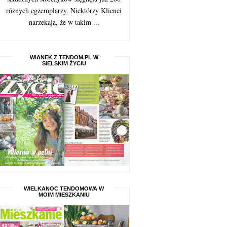
różnych egzemplarzy. Niektórzy Klienci
narzekają, że w takim ...
WIANEK Z TENDOM.PL W
SIELSKIM ŻYCIU
WIELKANOC TENDOMOWA W
MOIM MIESZKANIU