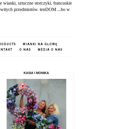
ianki, sztuczne storczyki, francuskie
amowitych przedmiotów. tenDOM ...bo w
PRODUCTS
WIANKI NA GŁOWĘ
ONTAKT
O NAS
MEDIA O NAS
KASIA I MONIKA