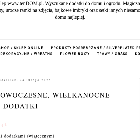
lep www.tenDOM.pl. Wyszukane dodatki do domu i ogrodu. Magiczne w
zuty, urocze ramki na zdjęcia, bajkowe imbryki oraz setki innych nies
domu najlepiej.
SHOP / SKLEP ONLINE
PRODUKTY POSREBRZANE / SILVERPLATED 
 DEKORACYJNE / WREATHS
FLOWER BOX'Y
TRAWY / GRASS
K
edziałek, 24 lutego 2025
NOWOCZESNE, WIELKANOCNE
DODATKI
.pl.
 dodatkami świątecznymi.