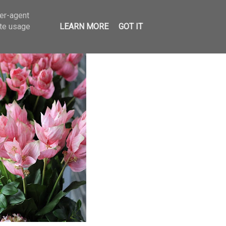
ser-agent
ate usage
LEARN MORE
GOT IT