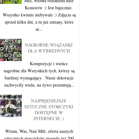
Mili, wiosna rozsadziła nasz
Komorów :) Jest bajecznie.
Wszystko kwitnie niebywale :) Zdjęcia są
sprzed kilku dni, a tu już zmiany, które
ni...
NAGROBNE WIĄZANKI
DLA WYBREDNYCH
Kompozycje i wieńce
nagrobne dla Wszystkich tych, którzy są
bardziej wymagający. Nasze dekoracje
zachwyciły wielu, na żywo prezentują...
NAJPIĘKNIEJSZE
SZTUCZNE STORCZYKI
DOSTĘPNE W
INTERNECIE :)
Witam, Was, Nasi Mili, oferta naszych
sztucznych storczyków sięgnęła już 200