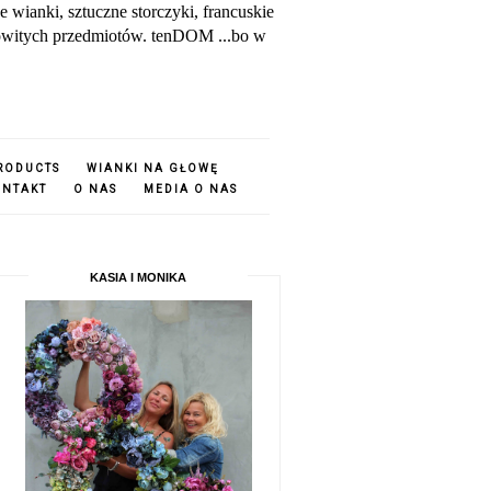
ianki, sztuczne storczyki, francuskie
amowitych przedmiotów. tenDOM ...bo w
PRODUCTS
WIANKI NA GŁOWĘ
ONTAKT
O NAS
MEDIA O NAS
KASIA I MONIKA