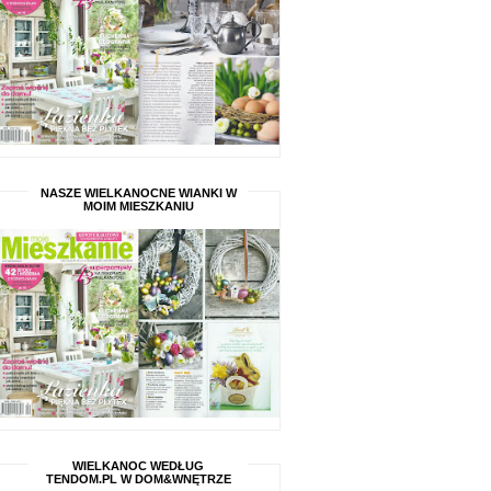
NASZE WIELKANOCNE WIANKI W
MOIM MIESZKANIU
WIELKANOC WEDŁUG
TENDOM.PL W DOM&WNĘTRZE