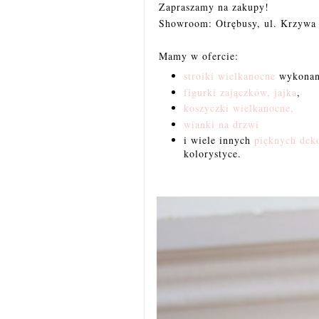
Zapraszamy na zakupy!
Showroom: Otrębusy, ul. Krzywa 
Mamy w ofercie:
stroiki wielkanocne
wykonane
figurki zajączków, jajka
,
koszyczki wielkanocne,
wianki na drzwi
i wiele innych
pięknych dek
kolorystyce.