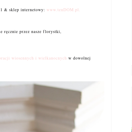
1 & sklep internetowy:
www.tenDOM.pl.
 ręcznie przez nasze florystki,
oracji wiosennych i wielkanocnych
w dowolnej