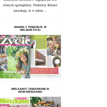
różnych egzemplarzy. Niektórzy Klienci
narzekają, że w takim ...
WIANEK Z TENDOM.PL W
SIELSKIM ŻYCIU
WIELKANOC TENDOMOWA W
MOIM MIESZKANIU