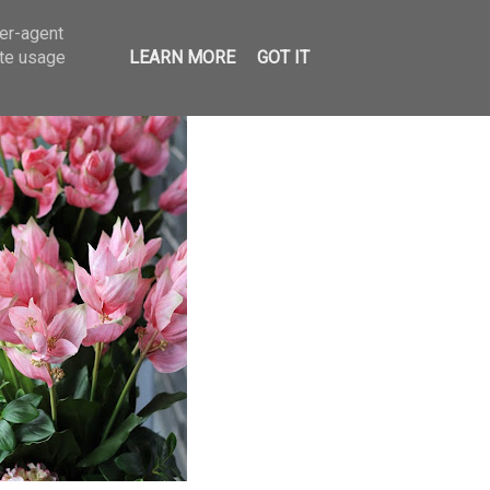
ser-agent
ate usage
LEARN MORE
GOT IT