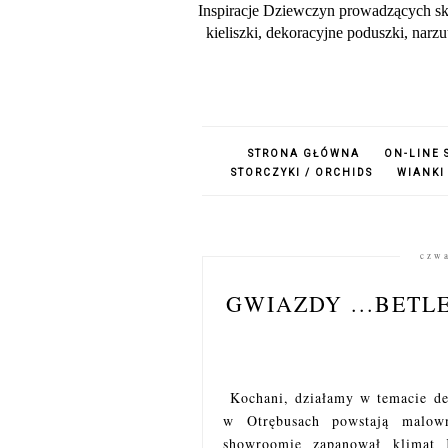
Inspiracje Dziewczyn prowadzących sk
kieliszki, dekoracyjne poduszki, nar
STRONA GŁÓWNA
ON-LINE 
STORCZYKI / ORCHIDS
WIANKI
czwa
GWIAZDY ...BETL
Kochani, działamy w temacie dek
w Otrębusach powstają malown
showroomie zapanował klimat 