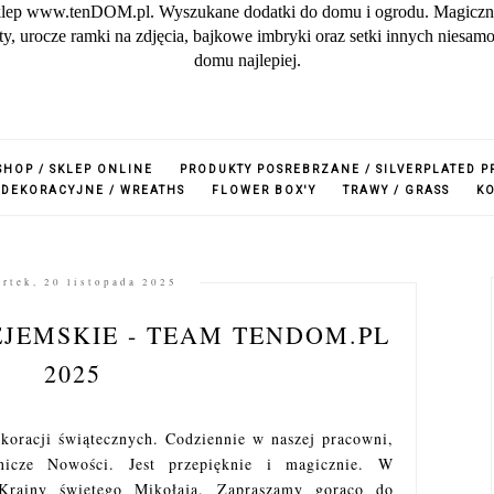
lep www.tenDOM.pl. Wyszukane dodatki do domu i ogrodu. Magiczne w
zuty, urocze ramki na zdjęcia, bajkowe imbryki oraz setki innych nies
domu najlepiej.
SHOP / SKLEP ONLINE
PRODUKTY POSREBRZANE / SILVERPLATED 
 DEKORACYJNE / WREATHS
FLOWER BOX'Y
TRAWY / GRASS
K
rtek, 20 listopada 2025
EJEMSKIE - TEAM TENDOM.PL
2025
oracji świątecznych. Codziennie w naszej pracowni,
icze Nowości. Jest przepięknie i magicznie. W
Krainy świętego Mikołaja. Zapraszamy gorąco do