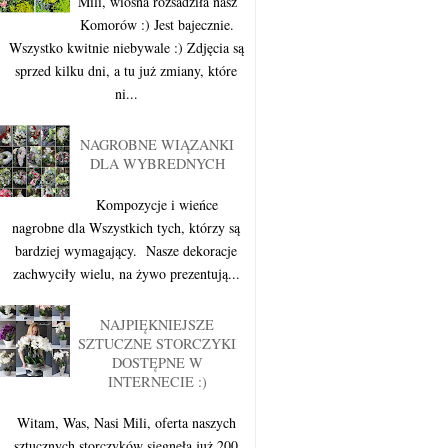
Mili, wiosna rozsadziła nasz
Komorów :) Jest bajecznie.
Wszystko kwitnie niebywale :) Zdjęcia są
sprzed kilku dni, a tu już zmiany, które
ni...
NAGROBNE WIĄZANKI
DLA WYBREDNYCH
Kompozycje i wieńce
nagrobne dla Wszystkich tych, którzy są
bardziej wymagający. Nasze dekoracje
zachwyciły wielu, na żywo prezentują...
NAJPIĘKNIEJSZE
SZTUCZNE STORCZYKI
DOSTĘPNE W
INTERNECIE :)
Witam, Was, Nasi Mili, oferta naszych
sztucznych storczyków sięgnęła już 200