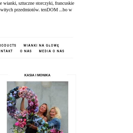
ianki, sztuczne storczyki, francuskie
amowitych przedmiotów. tenDOM ...bo w
PRODUCTS
WIANKI NA GŁOWĘ
ONTAKT
O NAS
MEDIA O NAS
KASIA I MONIKA