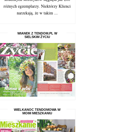
różnych egzemplarzy. Niektórzy Klienci
narzekają, że w takim ...
WIANEK Z TENDOM.PL W
SIELSKIM ŻYCIU
WIELKANOC TENDOMOWA W
MOIM MIESZKANIU