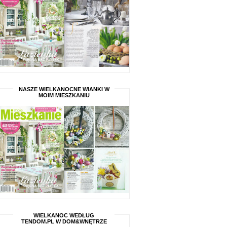
NASZE WIELKANOCNE WIANKI W
MOIM MIESZKANIU
WIELKANOC WEDŁUG
TENDOM.PL W DOM&WNĘTRZE