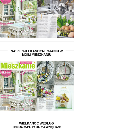
NASZE WIELKANOCNE WIANKI W
MOIM MIESZKANIU
WIELKANOC WEDŁUG
TENDOM.PL W DOM&WNĘTRZE