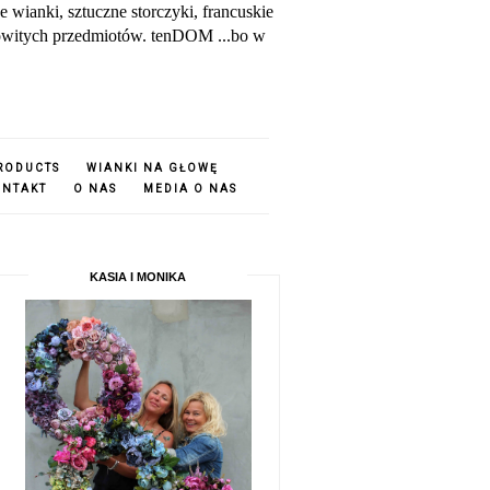
ianki, sztuczne storczyki, francuskie
amowitych przedmiotów. tenDOM ...bo w
PRODUCTS
WIANKI NA GŁOWĘ
ONTAKT
O NAS
MEDIA O NAS
KASIA I MONIKA