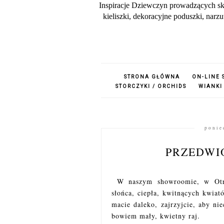
Inspiracje Dziewczyn prowadzących sk
kieliszki, dekoracyjne poduszki, nar
STRONA GŁÓWNA
ON-LINE 
STORCZYKI / ORCHIDS
WIANKI
ponie
PRZEDWI
W naszym showroomie, w Otręb
słońca, ciepła, kwitnących kwiat
macie daleko, zajrzyjcie, aby ni
bowiem mały, kwietny raj.