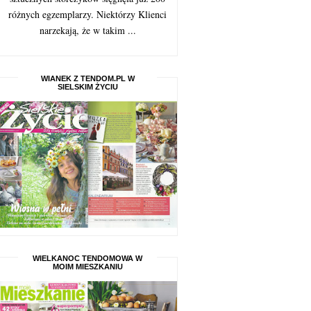
różnych egzemplarzy. Niektórzy Klienci
narzekają, że w takim ...
WIANEK Z TENDOM.PL W
SIELSKIM ŻYCIU
WIELKANOC TENDOMOWA W
MOIM MIESZKANIU