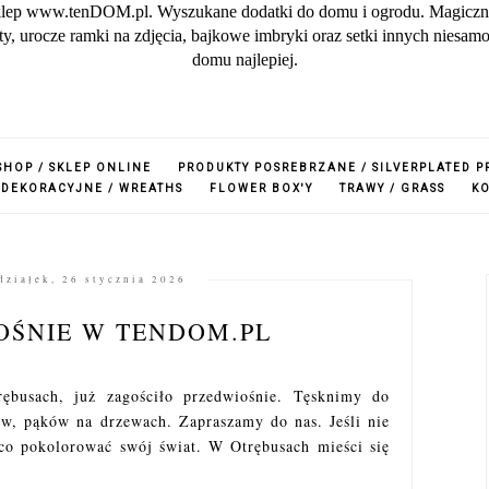
lep www.tenDOM.pl. Wyszukane dodatki do domu i ogrodu. Magiczne w
zuty, urocze ramki na zdjęcia, bajkowe imbryki oraz setki innych nies
domu najlepiej.
SHOP / SKLEP ONLINE
PRODUKTY POSREBRZANE / SILVERPLATED 
 DEKORACYJNE / WREATHS
FLOWER BOX'Y
TRAWY / GRASS
K
działek, 26 stycznia 2026
OŚNIE W TENDOM.PL
usach, już zagościło przedwiośnie. Tęsknimy do
ów, pąków na drzewach. Zapraszamy do nas. Jeśli nie
eco pokolorować swój świat. W Otrębusach mieści się