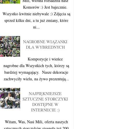
Mili, wiosna rozsadziła nasz
Komorów :) Jest bajecznie.
Wszystko kwitnie niebywale :) Zdjęcia są
sprzed kilku dni, a tu już zmiany, które
ni...
NAGROBNE WIĄZANKI
DLA WYBREDNYCH
Kompozycje i wieńce
nagrobne dla Wszystkich tych, którzy są
bardziej wymagający. Nasze dekoracje
zachwyciły wielu, na żywo prezentują...
NAJPIĘKNIEJSZE
SZTUCZNE STORCZYKI
DOSTĘPNE W
INTERNECIE :)
Witam, Was, Nasi Mili, oferta naszych
sztucznych storczyków sięgnęła już 200