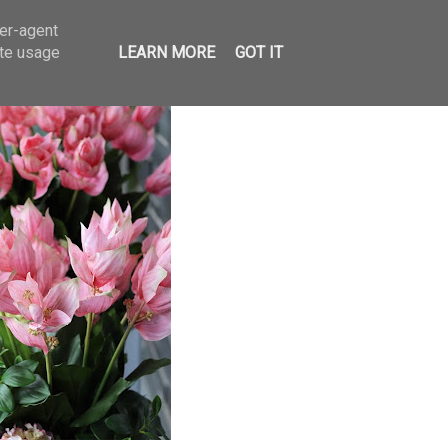
ser-agent
ate usage
LEARN MORE
GOT IT