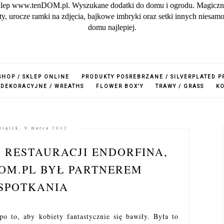
lep www.tenDOM.pl. Wyszukane dodatki do domu i ogrodu. Magiczne w
zuty, urocze ramki na zdjęcia, bajkowe imbryki oraz setki innych nies
domu najlepiej.
SHOP / SKLEP ONLINE
PRODUKTY POSREBRZANE / SILVERPLATED 
 DEKORACYJNE / WREATHS
FLOWER BOX'Y
TRAWY / GRASS
K
piątek, 9 marca 2012
W RESTAURACJI ENDORFINA,
OM.PL BYŁ PARTNEREM
SPOTKANIA
o to, aby kobiety fantastycznie się bawiły. Była to