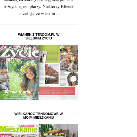
różnych egzemplarzy. Niektórzy Klienci
narzekają, że w takim ...
WIANEK Z TENDOM.PL W
SIELSKIM ŻYCIU
WIELKANOC TENDOMOWA W
MOIM MIESZKANIU