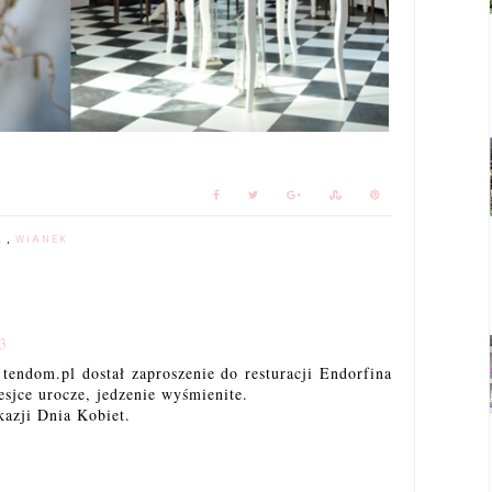
L
,
WIANEK
3
tendom.pl dostał zaproszenie do resturacji Endorfina
esjce urocze, jedzenie wyśmienite.
kazji Dnia Kobiet.