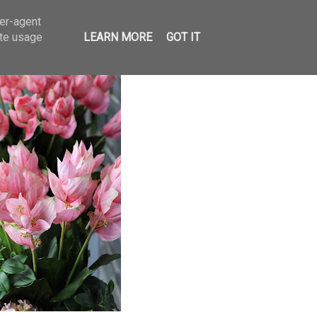
ser-agent
ate usage
LEARN MORE
GOT IT