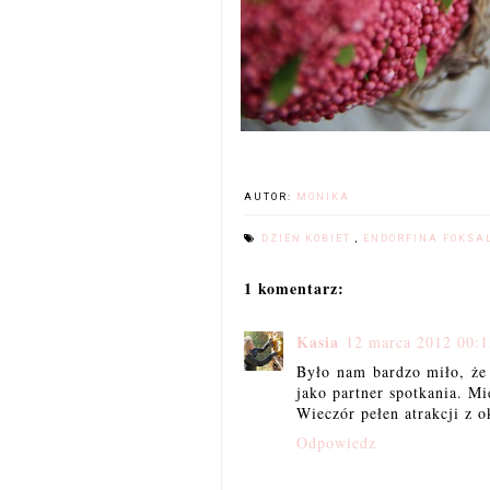
AUTOR:
MONIKA
DZIEŃ KOBIET
,
ENDORFINA FOKSA
1 komentarz:
Kasia
12 marca 2012 00:1
Było nam bardzo miło, że 
jako partner spotkania. Mi
Wieczór pełen atrakcji z o
Odpowiedz