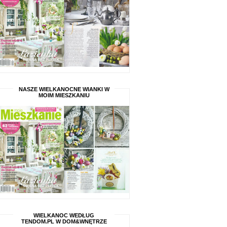
NASZE WIELKANOCNE WIANKI W
MOIM MIESZKANIU
WIELKANOC WEDŁUG
TENDOM.PL W DOM&WNĘTRZE