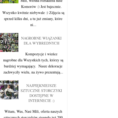
Mili, wiosna rozsadziła nasz
Komorów :) Jest bajecznie.
Wszystko kwitnie niebywale :) Zdjęcia są
sprzed kilku dni, a tu już zmiany, które
ni...
NAGROBNE WIĄZANKI
DLA WYBREDNYCH
Kompozycje i wieńce
nagrobne dla Wszystkich tych, którzy są
bardziej wymagający. Nasze dekoracje
zachwyciły wielu, na żywo prezentują...
NAJPIĘKNIEJSZE
SZTUCZNE STORCZYKI
DOSTĘPNE W
INTERNECIE :)
Witam, Was, Nasi Mili, oferta naszych
sztucznych storczyków sięgnęła już 200