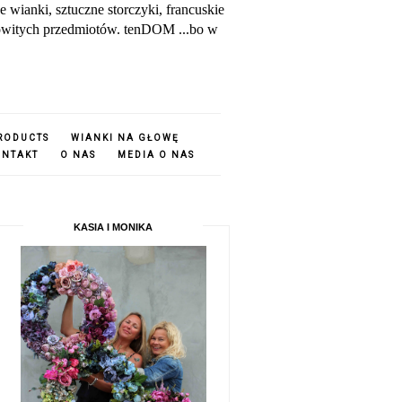
ianki, sztuczne storczyki, francuskie
amowitych przedmiotów. tenDOM ...bo w
PRODUCTS
WIANKI NA GŁOWĘ
ONTAKT
O NAS
MEDIA O NAS
KASIA I MONIKA