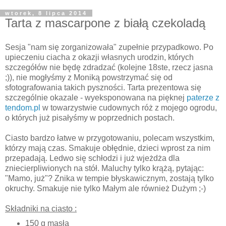
wtorek, 8 lipca 2014
Tarta z mascarpone z białą czekoladą
Sesja "nam się zorganizowała" zupełnie przypadkowo. Po
upieczeniu ciacha z okazji własnych urodzin, których
szczegółów nie będę zdradzać (kolejne 18ste, rzecz jasna
;)), nie mogłyśmy z Moniką powstrzymać się od
sfotografowania takich pyszności. Tarta prezentowa się
szczególnie okazale - wyeksponowana na pięknej
paterze z
tendom.pl
w towarzystwie cudownych róż z mojego ogrodu,
o których już pisałyśmy w poprzednich postach.
Ciasto bardzo łatwe w przygotowaniu, polecam wszystkim,
którzy mają czas. Smakuje obłędnie, dzieci wprost za nim
przepadają. Ledwo się schłodzi i już wjeżdża dla
zniecierpliwionych na stół. Maluchy tylko krążą, pytając:
"Mamo, już"? Znika w tempie błyskawicznym, zostają tylko
okruchy. Smakuje nie tylko Małym ale również Dużym ;-)
Składniki na ciasto :
150 g masła