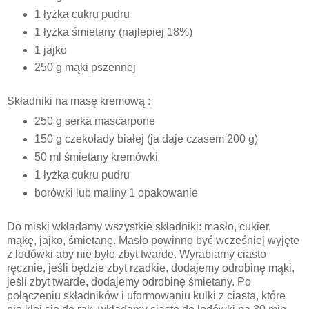
1 łyżka cukru pudru
1 łyżka śmietany (najlepiej 18%)
1 jajko
250 g mąki pszennej
Składniki na masę kremową :
250 g serka mascarpone
150 g czekolady białej (ja daje czasem 200 g)
50 ml śmietany kremówki
1 łyżka cukru pudru
borówki lub maliny 1 opakowanie
Do miski wkładamy wszystkie składniki: masło, cukier,
mąkę, jajko, śmietanę. Masło powinno być wcześniej wyjęte
z lodówki aby nie było zbyt twarde. Wyrabiamy ciasto
ręcznie, jeśli będzie zbyt rzadkie, dodajemy odrobinę mąki,
jeśli zbyt twarde, dodajemy odrobinę śmietany. Po
połączeniu składników i uformowaniu kulki z ciasta, które