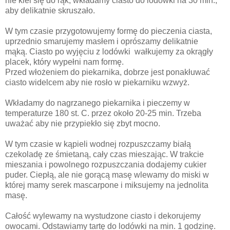
nie klei się do rąk, wkładamy ciasto do lodówki na 30 min.,
aby delikatnie skruszało.
W tym czasie przygotowujemy formę do pieczenia ciasta,
uprzednio smarujemy masłem i oprószamy delikatnie
mąką. Ciasto po wyjęciu z lodówki wałkujemy za okrągły
placek, który wypełni nam formę.
Przed włożeniem do piekarnika, dobrze jest ponakłuwać
ciasto widelcem aby nie rosło w piekarniku wzwyż.
Wkładamy do nagrzanego piekarnika i pieczemy w
temperaturze 180 st. C. przez około 20-25 min. Trzeba
uważać aby nie przypiekło się zbyt mocno.
W tym czasie w kąpieli wodnej rozpuszczamy białą
czekoladę ze śmietaną, cały czas mieszając. W trakcie
mieszania i powolnego rozpuszczania dodajemy cukier
puder. Ciepłą, ale nie gorącą masę wlewamy do miski w
której mamy serek mascarpone i miksujemy na jednolita
masę.
Całość wylewamy na wystudzone ciasto i dekorujemy
owocami. Odstawiamy tartę do lodówki na min. 1 godzinę.