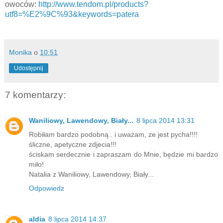
owoców:
http://www.tendom.pl/products?
utf8=%E2%9C%93&keywords=patera
Monika
o
10:51
Udostępnij
7 komentarzy:
Waniliowy, Lawendowy, Biały...
8 lipca 2014 13:31
Robiłam bardzo podobną.. i uważam, ze jest pycha!!!!
śliczne, apetyczne zdjecia!!!
ściskam serdecznie i zapraszam do Mnie, będzie mi bardzo
miło!
Natalia z Waniliowy, Lawendowy, Biały...
Odpowiedz
aldia
8 lipca 2014 14:37