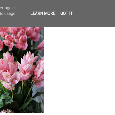
ser-agent
ate usage
LEARN MORE
GOT IT