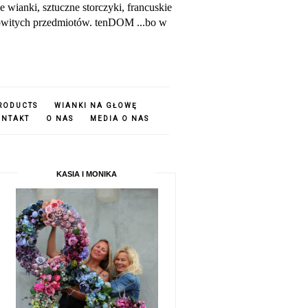
ianki, sztuczne storczyki, francuskie
amowitych przedmiotów. tenDOM ...bo w
PRODUCTS
WIANKI NA GŁOWĘ
ONTAKT
O NAS
MEDIA O NAS
KASIA I MONIKA