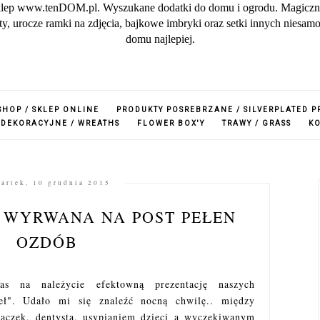
lep www.tenDOM.pl. Wyszukane dodatki do domu i ogrodu. Magiczne w
zuty, urocze ramki na zdjęcia, bajkowe imbryki oraz setki innych nies
domu najlepiej.
SHOP / SKLEP ONLINE
PRODUKTY POSREBRZANE / SILVERPLATED 
 DEKORACYJNE / WREATHS
FLOWER BOX'Y
TRAWY / GRASS
K
artek, 10 grudnia 2015
 WYRWANA NA POST PEŁEN
OZDÓB
as na należycie efektowną prezentację naszych
ieł". Udało mi się znaleźć nocną chwilę.. między
paczek, dentystą, usypianiem dzieci a wyczekiwanym