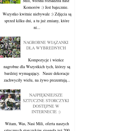
Mili, wiosna rozsadziła nasz
Komorów :) Jest bajecznie.
Wszystko kwitnie niebywale :) Zdjęcia są
sprzed kilku dni, a tu już zmiany, które
ni...
NAGROBNE WIĄZANKI
DLA WYBREDNYCH
Kompozycje i wieńce
nagrobne dla Wszystkich tych, którzy są
bardziej wymagający. Nasze dekoracje
zachwyciły wielu, na żywo prezentują...
NAJPIĘKNIEJSZE
SZTUCZNE STORCZYKI
DOSTĘPNE W
INTERNECIE :)
Witam, Was, Nasi Mili, oferta naszych
sztucznych storczyków sięgnęła już 200