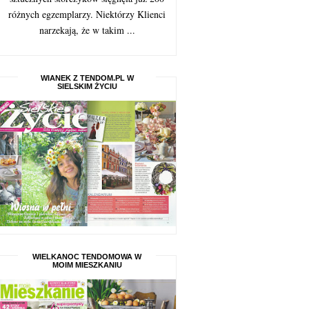
różnych egzemplarzy. Niektórzy Klienci
narzekają, że w takim ...
WIANEK Z TENDOM.PL W
SIELSKIM ŻYCIU
WIELKANOC TENDOMOWA W
MOIM MIESZKANIU