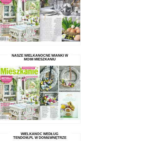
NASZE WIELKANOCNE WIANKI W
MOIM MIESZKANIU
WIELKANOC WEDŁUG
TENDOM.PL W DOM&WNĘTRZE