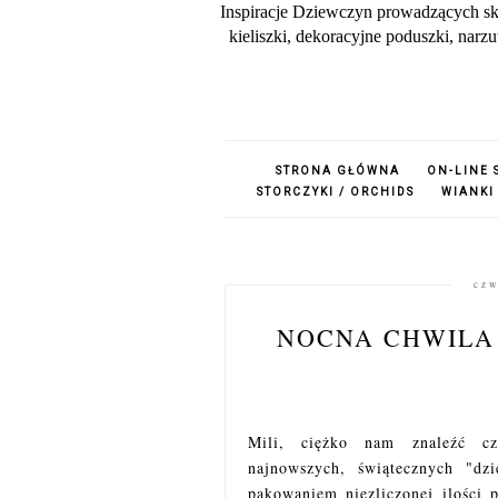
Inspiracje Dziewczyn prowadzących sk
kieliszki, dekoracyjne poduszki, nar
STRONA GŁÓWNA
ON-LINE 
STORCZYKI / ORCHIDS
WIANKI
czw
NOCNA CHWILA
Mili, ciężko nam znaleźć cz
najnowszych, świątecznych "dz
pakowaniem niezliczonej ilości 