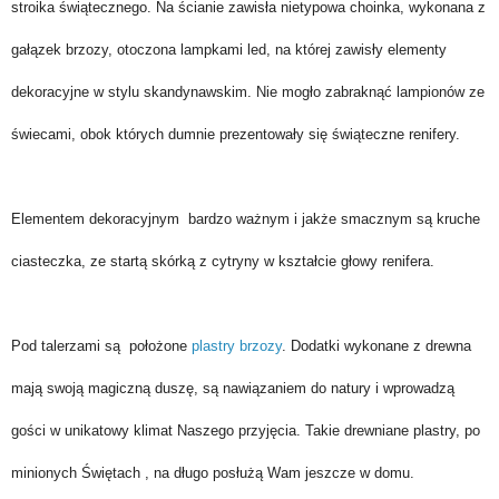
stroika świątecznego. Na ścianie zawisła nietypowa choinka, wykonana z
gałązek brzozy, otoczona lampkami led, na której zawisły elementy
dekoracyjne w stylu skandynawskim. Nie mogło zabraknąć lampionów ze
świecami, obok których dumnie prezentowały się świąteczne renifery.
Elementem dekoracyjnym bardzo ważnym i jakże smacznym są kruche
ciasteczka, ze startą skórką z cytryny w kształcie głowy renifera.
Pod talerzami są położone
plastry brzozy
. Dodatki wykonane z drewna
mają swoją magiczną duszę, są nawiązaniem do natury i wprowadzą
gości w unikatowy klimat Naszego przyjęcia. Takie drewniane plastry, po
minionych Świętach , na długo posłużą Wam jeszcze w domu.