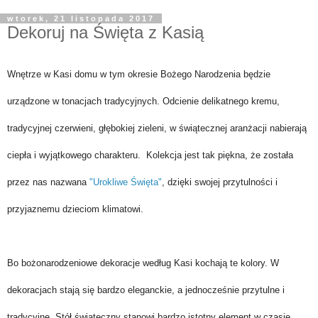
wtorek, 21 listopada 2017
Dekoruj na Święta z Kasią
Wnętrze w Kasi domu w tym okresie Bożego Narodzenia będzie
urządzone w tonacjach tradycyjnych. Odcienie delikatnego kremu,
tradycyjnej czerwieni, głębokiej zieleni, w świątecznej aranżacji nabierają
ciepła i wyjątkowego charakteru. Kolekcja jest tak piękna, że została
przez nas nazwana
"Urokliwe Święta"
, dzięki swojej przytulności i
przyjaznemu dzieciom klimatowi.
Bo bożonarodzeniowe dekoracje według Kasi kochają te kolory. W
dekoracjach stają się bardzo eleganckie, a jednocześnie przytulne i
tradycyjne. Stół świąteczny stanowi bardzo istotny element w czasie