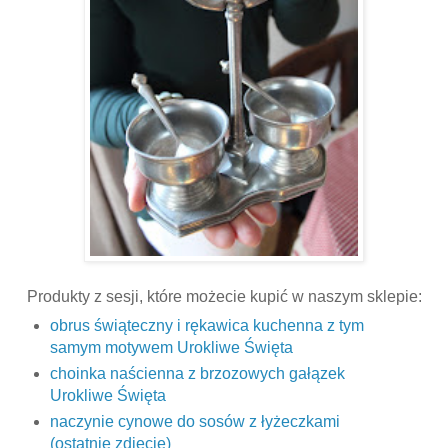
Produkty z sesji, które możecie kupić w naszym sklepie:
obrus świąteczny i rękawica kuchenna z tym
samym motywem Urokliwe Święta
choinka naścienna z brzozowych gałązek
Urokliwe Święta
naczynie cynowe do sosów z łyżeczkami
(ostatnie zdjęcie)