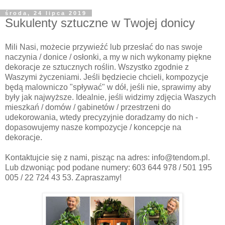
środa, 24 lipca 2019
Sukulenty sztuczne w Twojej donicy
Mili Nasi, możecie przywieźć lub przesłać do nas swoje
naczynia / donice / osłonki, a my w nich wykonamy piękne
dekoracje ze sztucznych roślin. Wszystko zgodnie z
Waszymi życzeniami. Jeśli będziecie chcieli, kompozycje
będą malowniczo "spływać" w dół, jeśli nie, sprawimy aby
były jak najwyższe. Idealnie, jeśli widzimy zdjęcia Waszych
mieszkań / domów / gabinetów / przestrzeni do
udekorowania, wtedy precyzyjnie doradzamy do nich -
dopasowujemy nasze kompozycje / koncepcje na
dekoracje.
Kontaktujcie się z nami, pisząc na adres: info@tendom.pl.
Lub dzwoniąc pod podane numery: 603 644 978 / 501 195
005 / 22 724 43 53. Zapraszamy!