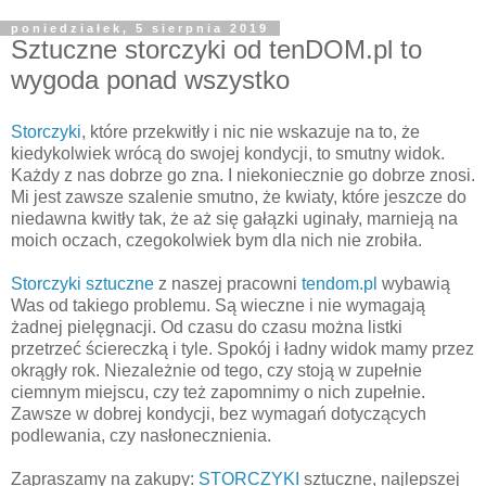
poniedziałek, 5 sierpnia 2019
Sztuczne storczyki od tenDOM.pl to
wygoda ponad wszystko
Storczyki
, które przekwitły i nic nie wskazuje na to, że
kiedykolwiek wrócą do swojej kondycji, to smutny widok.
Każdy z nas dobrze go zna. I niekoniecznie go dobrze znosi.
Mi jest zawsze szalenie smutno, że kwiaty, które jeszcze do
niedawna kwitły tak, że aż się gałązki uginały, marnieją na
moich oczach, czegokolwiek bym dla nich nie zrobiła.
Storczyki sztuczne
z naszej pracowni
tendom.pl
wybawią
Was od takiego problemu. Są wieczne i nie wymagają
żadnej pielęgnacji. Od czasu do czasu można listki
przetrzeć ściereczką i tyle. Spokój i ładny widok mamy przez
okrągły rok. Niezależnie od tego, czy stoją w zupełnie
ciemnym miejscu, czy też zapomnimy o nich zupełnie.
Zawsze w dobrej kondycji, bez wymagań dotyczących
podlewania, czy nasłonecznienia.
Zapraszamy na zakupy:
STORCZYKI
sztuczne, najlepszej