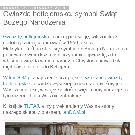
sobota, 21 listopada 2020
Gwiazda betlejemska, symbol Świąt
Bożego Narodzenia
Gwiazdę betlejemska
, inaczej poinsecję, wilczomlecz
nadobny, zaczęto uprawiać w 1950 roku w
Meksyku.
Roślina
stała się symbolem Bożego Narodzenia,
ponieważ swoim kształtem przypomina
gwiazdę
, a to
właśnie
gwiazda
w dniu narodzin Chrystusa prowadziła
mędrców do celu –do
Betlejem
.
W
tenDOM.pl
znajdziecie przepiękne,
sztuczne gwiazdy
betlejemskie
, o bardzo wysokiej jakości. Zdobyliśmy je dla
Was, w tym roku, w większej ilości, więc mamy nadzieję, że
tym razem ich dla Was nie zabraknie.
Kliknijcie
TUTAJ
, a my przekierujemy Was na strony
naszego sklepu z pięknem,
tenDOM.pl
.