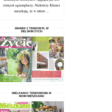
różnych egzemplarzy. Niektórzy Klienci
narzekają, że w takim ...
WIANEK Z TENDOM.PL W
SIELSKIM ŻYCIU
WIELKANOC TENDOMOWA W
MOIM MIESZKANIU