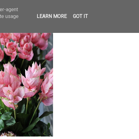
ser-agent
ate usage
LEARN MORE
GOT IT