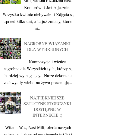
Mili, wiosna rozsadziła nasz
Komorów :) Jest bajecznie.
Wszystko kwitnie niebywale :) Zdjęcia są
sprzed kilku dni, a tu już zmiany, które
ni...
NAGROBNE WIĄZANKI
DLA WYBREDNYCH
Kompozycje i wieńce
nagrobne dla Wszystkich tych, którzy są
bardziej wymagający. Nasze dekoracje
zachwyciły wielu, na żywo prezentują...
NAJPIĘKNIEJSZE
SZTUCZNE STORCZYKI
DOSTĘPNE W
INTERNECIE :)
Witam, Was, Nasi Mili, oferta naszych
sztucznych storczyków sięgnęła już 200