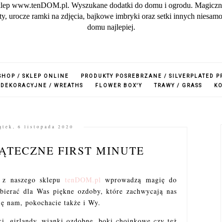
lep www.tenDOM.pl. Wyszukane dodatki do domu i ogrodu. Magiczne w
zuty, urocze ramki na zdjęcia, bajkowe imbryki oraz setki innych nies
domu najlepiej.
SHOP / SKLEP ONLINE
PRODUKTY POSREBRZANE / SILVERPLATED 
 DEKORACYJNE / WREATHS
FLOWER BOX'Y
TRAWY / GRASS
K
ątek, 6 listopada 2020
ĄTECZNE FIRST MINUTE
e z naszego sklepu
tenDOM.pl
wprowadzą magię do
ierać dla Was piękne ozdoby, które zachwycają nas
ię nam, pokochacie także i Wy.
i, girlandy, wianki ozdobne, boki choinkowe czy też