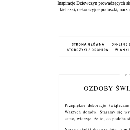
Inspiracje Dziewczyn prowadzących sk
kieliszki, dekoracyjne poduszki, nar
STRONA GŁÓWNA
ON-LINE 
STORCZYKI / ORCHIDS
WIANKI
pi
OZDOBY ŚWI
Przepiękne dekoracje świąteczn
Waszych domów. Staramy się wyb
same, wierząc, że to, co podoba s
Nasze dziadki do orzechów, konik