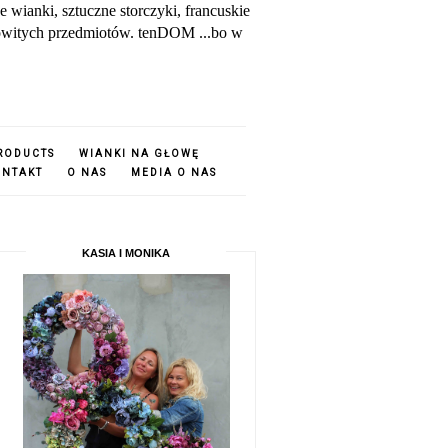
ianki, sztuczne storczyki, francuskie
amowitych przedmiotów. tenDOM ...bo w
PRODUCTS
WIANKI NA GŁOWĘ
ONTAKT
O NAS
MEDIA O NAS
KASIA I MONIKA