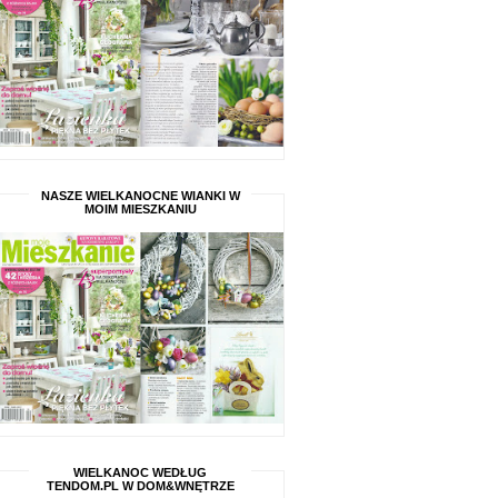
NASZE WIELKANOCNE WIANKI W
MOIM MIESZKANIU
WIELKANOC WEDŁUG
TENDOM.PL W DOM&WNĘTRZE