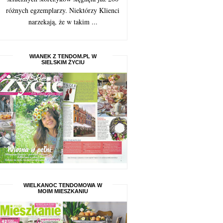
różnych egzemplarzy. Niektórzy Klienci
narzekają, że w takim ...
WIANEK Z TENDOM.PL W
SIELSKIM ŻYCIU
WIELKANOC TENDOMOWA W
MOIM MIESZKANIU