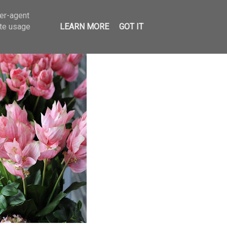
ser-agent
ate usage
LEARN MORE
GOT IT