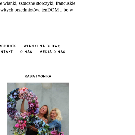
ianki, sztuczne storczyki, francuskie
amowitych przedmiotów. tenDOM ...bo w
PRODUCTS
WIANKI NA GŁOWĘ
ONTAKT
O NAS
MEDIA O NAS
KASIA I MONIKA