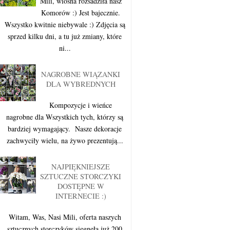
Mili, wiosna rozsadziła nasz
Komorów :) Jest bajecznie.
Wszystko kwitnie niebywale :) Zdjęcia są
sprzed kilku dni, a tu już zmiany, które
ni...
NAGROBNE WIĄZANKI
DLA WYBREDNYCH
Kompozycje i wieńce
nagrobne dla Wszystkich tych, którzy są
bardziej wymagający. Nasze dekoracje
zachwyciły wielu, na żywo prezentują...
NAJPIĘKNIEJSZE
SZTUCZNE STORCZYKI
DOSTĘPNE W
INTERNECIE :)
Witam, Was, Nasi Mili, oferta naszych
sztucznych storczyków sięgnęła już 200