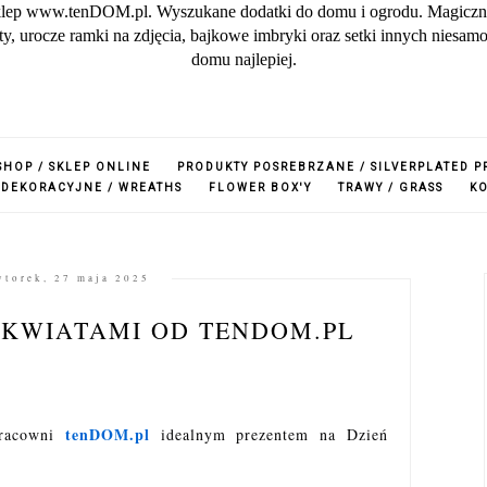
lep www.tenDOM.pl. Wyszukane dodatki do domu i ogrodu. Magiczne w
zuty, urocze ramki na zdjęcia, bajkowe imbryki oraz setki innych nies
domu najlepiej.
SHOP / SKLEP ONLINE
PRODUKTY POSREBRZANE / SILVERPLATED 
 DEKORACYJNE / WREATHS
FLOWER BOX'Y
TRAWY / GRASS
K
wtorek, 27 maja 2025
 KWIATAMI OD TENDOM.PL
tenDOM.pl
pracowni
idealnym prezentem na Dzień