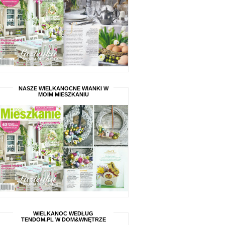
NASZE WIELKANOCNE WIANKI W
MOIM MIESZKANIU
WIELKANOC WEDŁUG
TENDOM.PL W DOM&WNĘTRZE